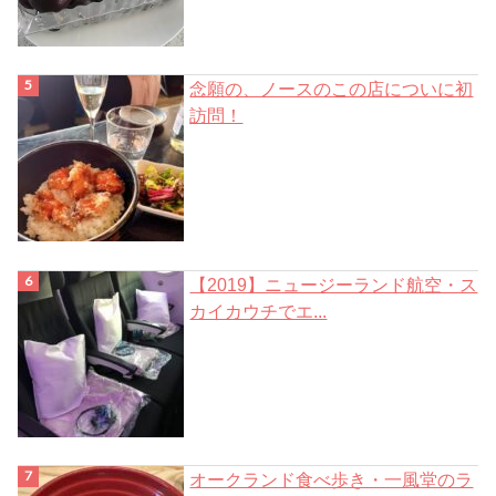
念願の、ノースのこの店についに初
訪問！
【2019】ニュージーランド航空・ス
カイカウチでエ...
オークランド食べ歩き・一風堂のラ