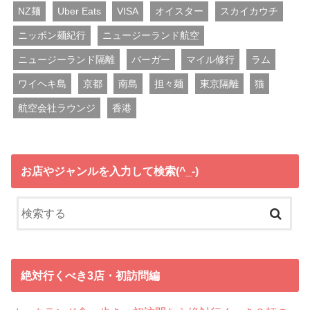
NZ麺
Uber Eats
VISA
オイスター
スカイカウチ
ニッポン麺紀行
ニュージーランド航空
ニュージーランド隔離
バーガー
マイル修行
ラム
ワイヘキ島
京都
南島
担々麺
東京隔離
猫
航空会社ラウンジ
香港
お店やジャンルを入力して検索(^_-)
絶対行くべき3店・初訪問編