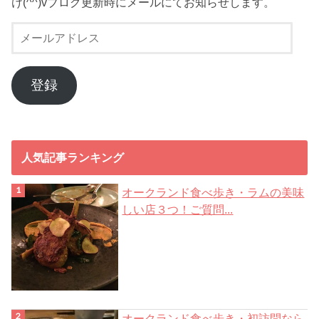
け(^^)vブログ更新時にメールにてお知らせします。
メ
ー
ル
ア
登録
ド
レ
ス
人気記事ランキング
オークランド食べ歩き・ラムの美味
しい店３つ！ご質問...
オークランド食べ歩き・初訪問なら