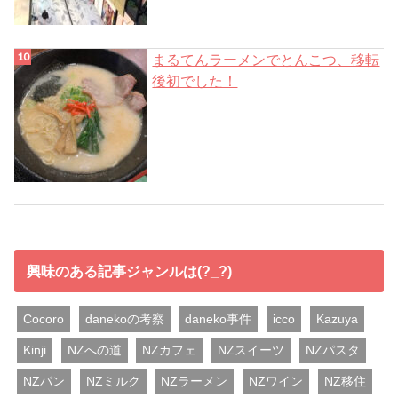
まるてんラーメンでとんこつ、移転
後初でした！
興味のある記事ジャンルは(?_?)
Cocoro
danekoの考察
daneko事件
icco
Kazuya
Kinji
NZへの道
NZカフェ
NZスイーツ
NZパスタ
NZパン
NZミルク
NZラーメン
NZワイン
NZ移住