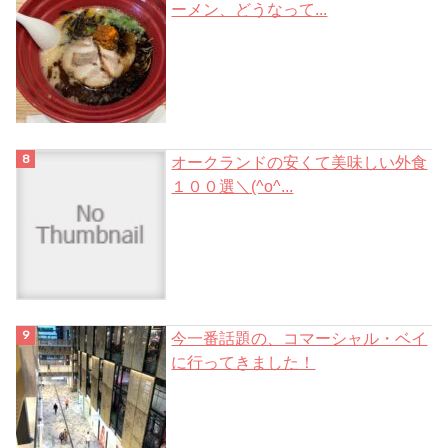
ーメン、どうなって...
オークランドの安くて美味しい外食
１００選＼(^o^...
今一番話題の、コマーシャル・ベイ
に行ってきました！