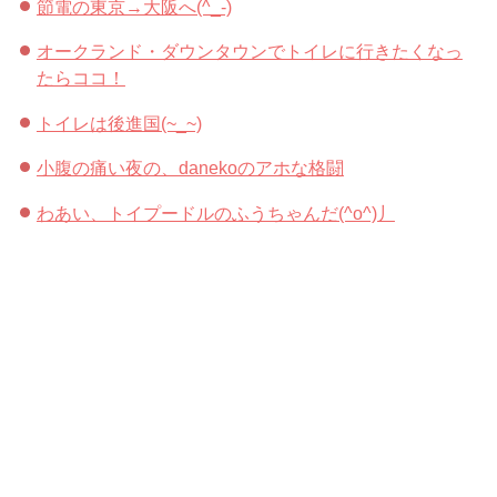
節電の東京→大阪へ(^_-)
オークランド・ダウンタウンでトイレに行きたくなっ
たらココ！
トイレは後進国(~_~)
小腹の痛い夜の、danekoのアホな格闘
わあい、トイプードルのふうちゃんだ(^o^)丿