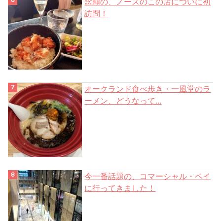
念願の、ノースのこの店についに初
訪問！
オークランド食べ歩き・一風堂のラ
ーメン、どうなって...
今一番話題の、コマーシャル・ベイ
に行ってきました！