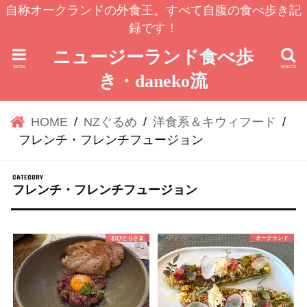
自称オークランドの外食王。すべて自腹の食べ歩き記
録です！
ニュージーランド食べ歩
menu
search
き・daneko流
HOME
NZぐるめ
洋食系＆キウィフード
フレンチ・フレンチフュージョン
フレンチ・フレンチフュージョン
おひとりさま
オークランド