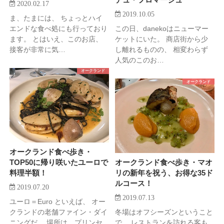
2020.02.17
2019.10.05
ま、たまには、 ちょっとハイ
エンドな食べ処にも行っており
この日、danekoはニューマー
ます。 とはいえ、このお店、
ケットにいた。 商店街から少
接客が非常に気…
し離れるものの、 相変わらず
人気のこのお…
オークランド
オークランド
オークランド食べ歩き・
TOP50に帰り咲いたユーロで
オークランド食べ歩き・マオ
料理半額！
リの新年を祝う、お得な35ド
ルコース！
2019.07.20
2019.07.13
ユーロ＝Euro といえば、 オー
クランドの老舗ファイン・ダイ
冬場はオフシーズンということ
ニングだ。 場所は、プリンセ
で、 レストランを訪れる客も