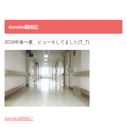
daneko闘病記
2016年春〜夏、ビョーキしてました(T_T)
daneko闘病記