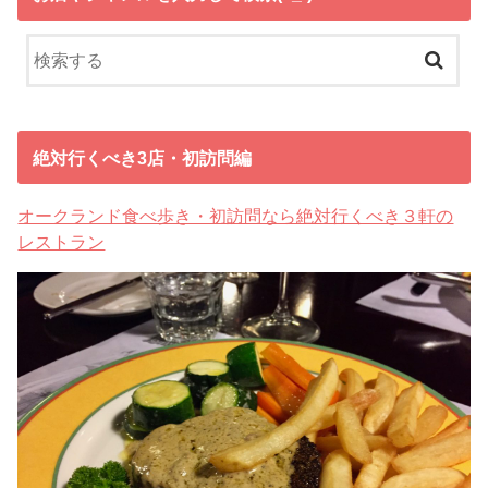
絶対行くべき3店・初訪問編
オークランド食べ歩き・初訪問なら絶対行くべき３軒の
レストラン