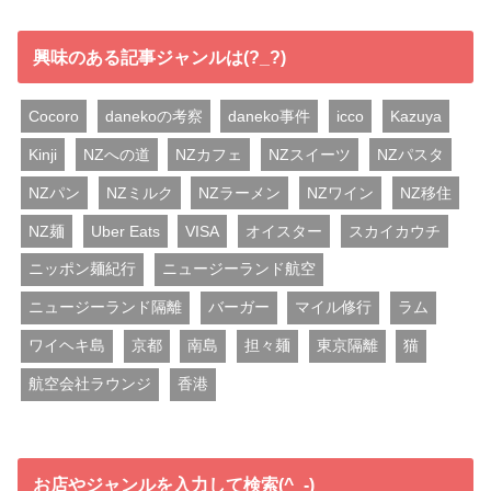
興味のある記事ジャンルは(?_?)
Cocoro
danekoの考察
daneko事件
icco
Kazuya
Kinji
NZへの道
NZカフェ
NZスイーツ
NZパスタ
NZパン
NZミルク
NZラーメン
NZワイン
NZ移住
NZ麺
Uber Eats
VISA
オイスター
スカイカウチ
ニッポン麺紀行
ニュージーランド航空
ニュージーランド隔離
バーガー
マイル修行
ラム
ワイヘキ島
京都
南島
担々麺
東京隔離
猫
航空会社ラウンジ
香港
お店やジャンルを入力して検索(^_-)