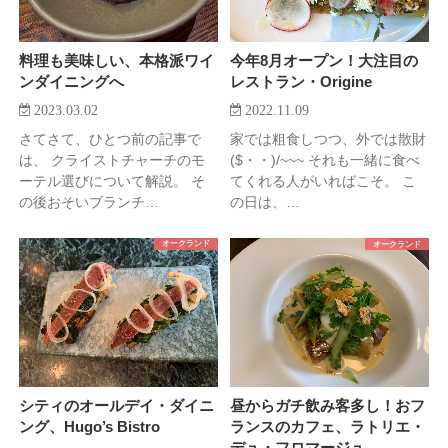
料理も美味しい、本格派ワイ
今年8月オープン！大注目の
ンダイニングへ
レストラン・Origine
2023.03.02
2022.11.09
さてさて、ひとつ前の記事で
家では粗食しつつ、外では散財
は、 クライストチャーチのモ
($・・)/~~~ それも一緒に食べ
ーテル選びについて解説。 そ
てくれる人がいればこそ。 こ
の後おそいブランチ…
の日は、…
オークランド
オークランド
シティのオールデイ・ダイニ
昼からガチ飲み客多し！おフ
ング、Hugo’s Bistro
ランスのカフェ、ラトリエ・
デュ・フロマージュ