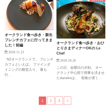
おひとりさま
オークランド食べ歩き・新生
フレンチカフェに行ってきま
オークランド食べ歩き・おひ
した！前編
とりさまディナーOKの Le
2018.11.23
Chef
NZオークランドで、 フレンチ
2018.10.26
カフェといえば、 ファインダ
この日、金曜日の夕刻。 オー
イニングの殿堂入り。 最も
クランド中心部で用事を済ませ
行…
たdanekoは、 朝食が遅く…
1
2
3
>