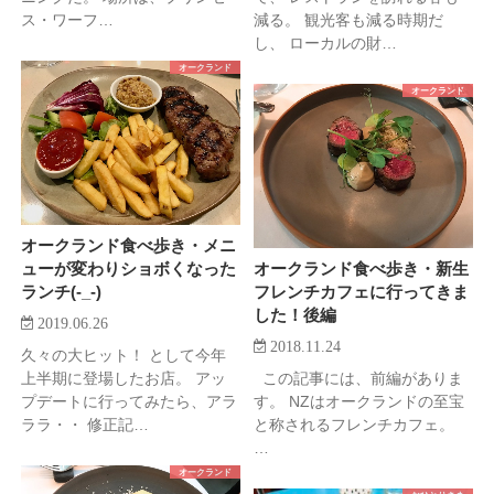
ス・ワーフ…
減る。 観光客も減る時期だ
し、 ローカルの財…
オークランド
オークランド
オークランド食べ歩き・メニ
ューが変わりショボくなった
オークランド食べ歩き・新生
ランチ(-_-)
フレンチカフェに行ってきま
した！後編
2019.06.26
2018.11.24
久々の大ヒット！ として今年
上半期に登場したお店。 アッ
この記事には、前編がありま
プデートに行ってみたら、アラ
す。 NZはオークランドの至宝
ララ・・ 修正記…
と称されるフレンチカフェ。
…
オークランド