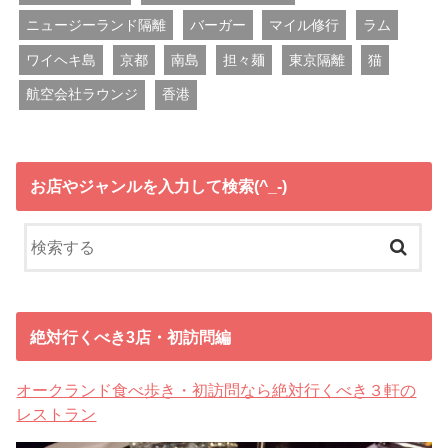
ニュージーランド隔離
バーガー
マイル修行
ラム
ワイヘキ島
京都
南島
担々麺
東京隔離
猫
航空会社ラウンジ
香港
お店やジャンルを入力して検索(^_-)
絶対行くべき3店・初訪問編
オークランド食べ歩き・初訪問なら絶対行くべき３軒の
レストラン