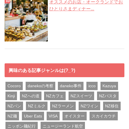
オススメのお店・オークランドでお
ひとりさまディナー...
興味のある記事ジャンルは(?_?)
Cocoro
danekoの考察
daneko事件
icco
Kazuya
Kinji
NZへの道
NZカフェ
NZスイーツ
NZパスタ
NZパン
NZミルク
NZラーメン
NZワイン
NZ移住
NZ麺
Uber Eats
VISA
オイスター
スカイカウチ
ニッポン麺紀行
ニュージーランド航空