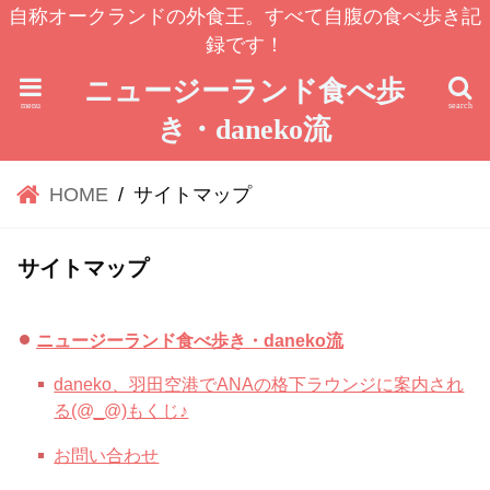
自称オークランドの外食王。すべて自腹の食べ歩き記
録です！
ニュージーランド食べ歩
menu
search
き・daneko流
HOME
サイトマップ
サイトマップ
ニュージーランド食べ歩き・daneko流
daneko、羽田空港でANAの格下ラウンジに案内され
る(@_@)もくじ♪
お問い合わせ