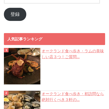
ー
ル
ア
登録
ド
レ
ス
人気記事ランキング
オークランド食べ歩き・ラムの美味
しい店３つ！ご質問...
オークランド食べ歩き・初訪問なら
絶対行くべき３軒の...