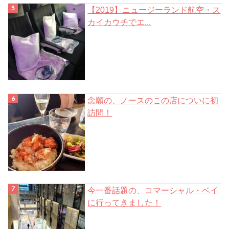
【2019】ニュージーランド航空・ス
カイカウチでエ...
念願の、ノースのこの店についに初
訪問！
今一番話題の、コマーシャル・ベイ
に行ってきました！