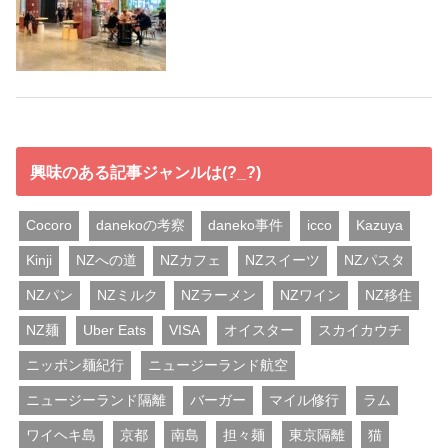
興味のある記事ジャンルは(?_?)
Cocoro
danekoの考察
daneko事件
icco
Kazuya
Kinji
NZへの道
NZカフェ
NZスイーツ
NZパスタ
NZパン
NZミルク
NZラーメン
NZワイン
NZ移住
NZ麺
Uber Eats
VISA
オイスター
スカイカウチ
ニッポン麺紀行
ニュージーランド航空
ニュージーランド隔離
バーガー
マイル修行
ラム
ワイヘキ島
京都
南島
担々麺
東京隔離
猫