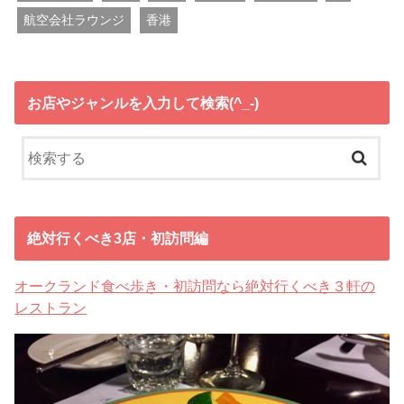
航空会社ラウンジ
香港
お店やジャンルを入力して検索(^_-)
絶対行くべき3店・初訪問編
オークランド食べ歩き・初訪問なら絶対行くべき３軒の
レストラン