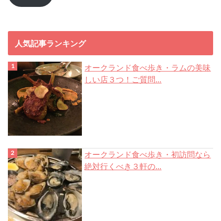
ド
レ
ス
人気記事ランキング
オークランド食べ歩き・ラムの美味
しい店３つ！ご質問...
オークランド食べ歩き・初訪問なら
絶対行くべき３軒の...