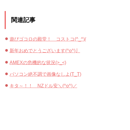
関連記事
遊びゴコロの殿堂！ コストコ(^_^)/
新年おめでとうございます(^o^)丿
AMEXの危機的な状況(>_<)
パソコン絶不調で画像なしよ(T_T)
キタ～！！ NZドル安＼(^o^)／