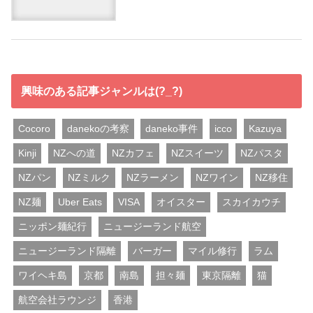
興味のある記事ジャンルは(?_?)
Cocoro
danekoの考察
daneko事件
icco
Kazuya
Kinji
NZへの道
NZカフェ
NZスイーツ
NZパスタ
NZパン
NZミルク
NZラーメン
NZワイン
NZ移住
NZ麺
Uber Eats
VISA
オイスター
スカイカウチ
ニッポン麺紀行
ニュージーランド航空
ニュージーランド隔離
バーガー
マイル修行
ラム
ワイヘキ島
京都
南島
担々麺
東京隔離
猫
航空会社ラウンジ
香港