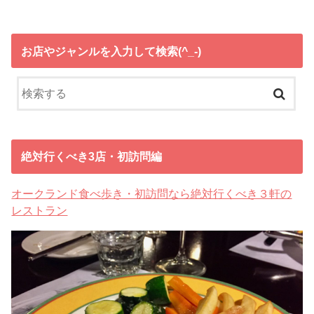
お店やジャンルを入力して検索(^_-)
絶対行くべき3店・初訪問編
オークランド食べ歩き・初訪問なら絶対行くべき３軒の
レストラン