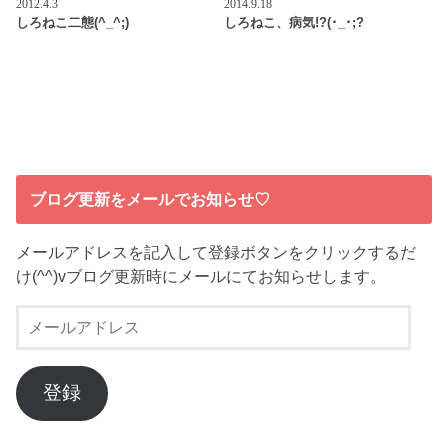
2012.4.3
2014.9.18
しろねこ二態(^_^;)
しろねこ、病気!?(･_･;?
ブログ更新をメールでお知らせ♡
メールアドレスを記入して登録ボタンをクリックするだ
け(^^)vブログ更新時にメールにてお知らせします。
メ
ー
ル
ア
登録
ド
レ