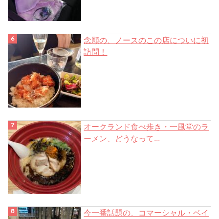
念願の、ノースのこの店についに初
訪問！
オークランド食べ歩き・一風堂のラ
ーメン、どうなって...
今一番話題の、コマーシャル・ベイ