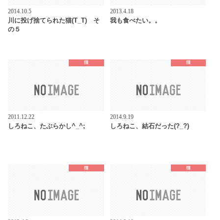
2014.10.5
2013.4.18
川に投げ捨てられた猫(T_T) そ
我も食べたい。。
の５
猫
猫
2011.12.22
2014.9.19
しろねこ、たぶらかし^_^;
しろねこ、結石だった(?_?)
猫
猫