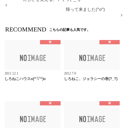
帰って来ました(^o^)
RECOMMEND
こちらの記事も人気です。
猫
猫
2011.12.1
2012.7.9
しろねこハウスo(^▽^)o
しろねこ、ジェラシーの巻(?_?)
猫
猫