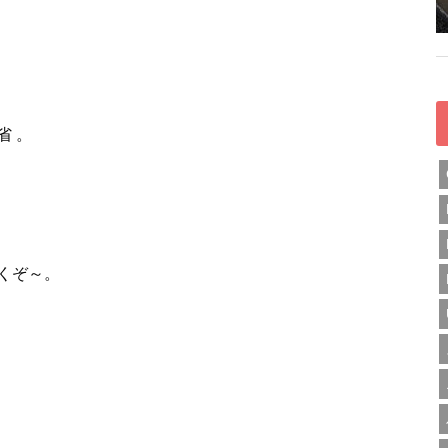
省 。
くぞ～。