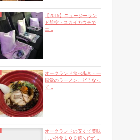
【2019】ニュージーラン
ド航空・スカイカウチで
エ...
オークランド食べ歩き・一
風堂のラーメン、どうなっ
て...
オークランドの安くて美味
しい外食１００選＼(^o^...