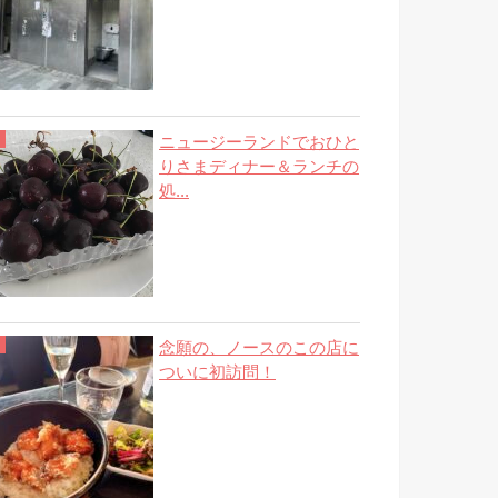
ニュージーランドでおひと
りさまディナー＆ランチの
処...
念願の、ノースのこの店に
ついに初訪問！