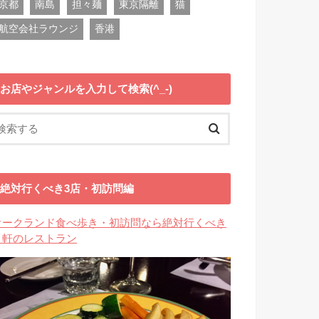
京都
南島
担々麺
東京隔離
猫
航空会社ラウンジ
香港
お店やジャンルを入力して検索(^_-)
絶対行くべき3店・初訪問編
オークランド食べ歩き・初訪問なら絶対行くべき
３軒のレストラン