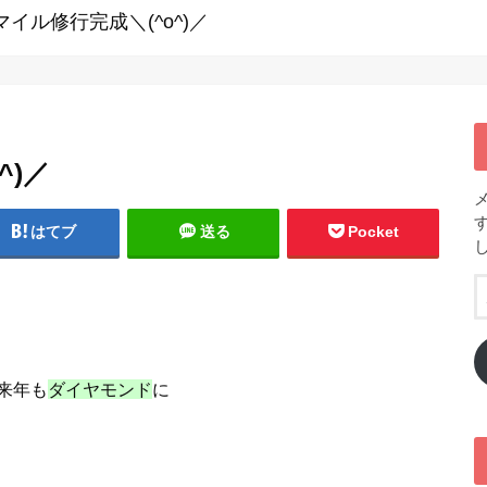
年マイル修行完成＼(^o^)／
^)／
はてブ
送る
Pocket
来年も
ダイヤモンド
に