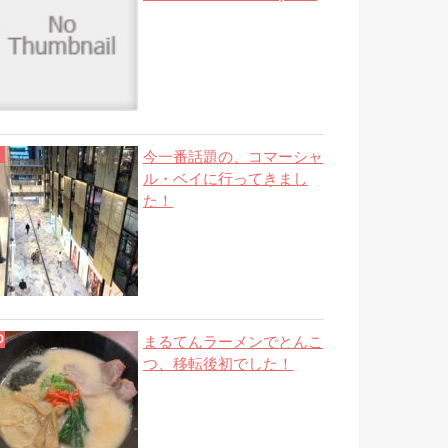
今一番話題の、コマーシャ
ル・ベイに行ってきまし
た！
まるてんラーメンでとんこ
つ、移転後初でした！