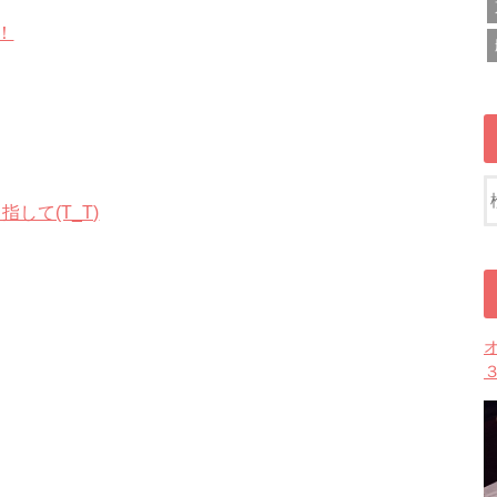
！
して(T_T)