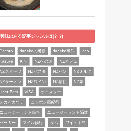
興味のある記事ジャンルは(?_?)
Cocoro
danekoの考察
daneko事件
icco
Kazuya
Kinji
NZへの道
NZカフェ
NZスイーツ
NZパスタ
NZパン
NZミルク
NZラーメン
NZワイン
NZ移住
NZ麺
Uber Eats
VISA
オイスター
スカイカウチ
ニッポン麺紀行
ニュージーランド航空
ニュージーランド隔離
バーガー
マイル修行
ラム
ワイヘキ島