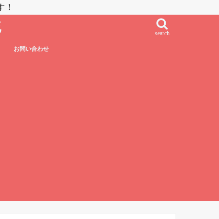
す！
流
search
お問い合わせ
鮨・刺し身・高級系
NZラーメン
居酒屋系
その他日本食
フレンチ・フレンチフュージョン
イタリアン・イタリアンフュージョン
エスニック系フュージョン
チャイニーズ
インド料理
ベトナム料理
タイ料理
中南米系
韓国料理