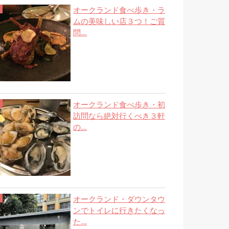
オークランド食べ歩き・ラ
ムの美味しい店３つ！ご質
問...
オークランド食べ歩き・初
訪問なら絶対行くべき３軒
の...
オークランド・ダウンタウ
ンでトイレに行きたくなっ
た...