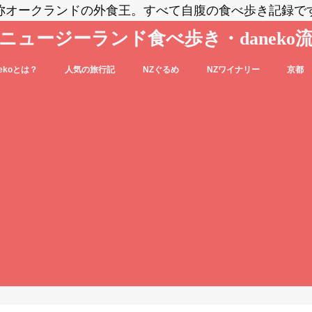
称オークランドの外食王。すべて自腹の食べ歩き記録で
ニュージーランド食べ歩き・daneko
nekoとは？
人気の旅行記
NZぐるめ
NZワイナリー
京都
コブログの登場人物をご紹介
nekoって毎日食べ歩いてるの？？
daneko、羽田空港でANAの格下ラウン
日本食
洋食系＆キウィフード
エスニック・各国料理
スイーツ・パン
カフェ
バー
セントラル・オタゴ
ホークス・ベイ
マルティンボロー
ワイパラ
ワイヘキ・オークランド
ジに案内される(@_@)もくじ♪