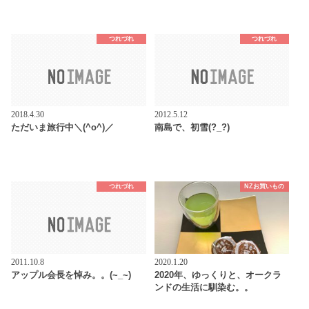
つれづれ
つれづれ
2018.4.30
2012.5.12
ただいま旅行中＼(^o^)／
南島で、初雪(?_?)
つれづれ
NZお買いもの
2011.10.8
2020.1.20
アップル会長を悼み。。(~_~)
2020年、ゆっくりと、オークラ
ンドの生活に馴染む。。