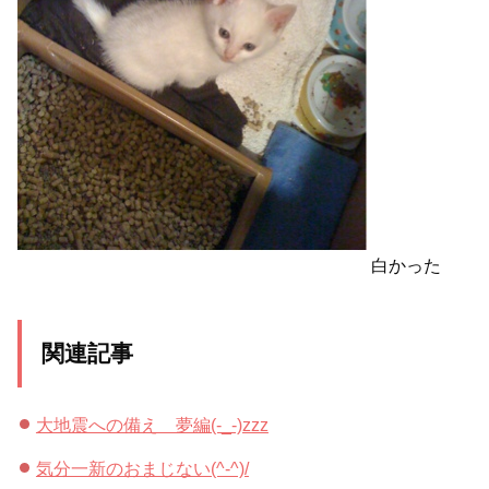
白かった
関連記事
大地震への備え 夢編(-_-)zzz
気分一新のおまじない(^-^)/