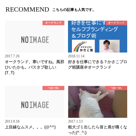
RECOMMEND
こちらの記事も人気です。
オークランド
オークランド
2017.7.26
2018.11.14
オークランド、寒いですね。風邪
好きを仕事にできる？かさこブロ
ひいたかも。バスタブ欲しい
グ術講座＠オークランド
(T_T)
つれづれ
つれづれ
2013.9.18
2017.1.13
上目線なムスメ。。。(@^^)
粗大ゴミ出したら首と肩が痛くな
った(^_^;)