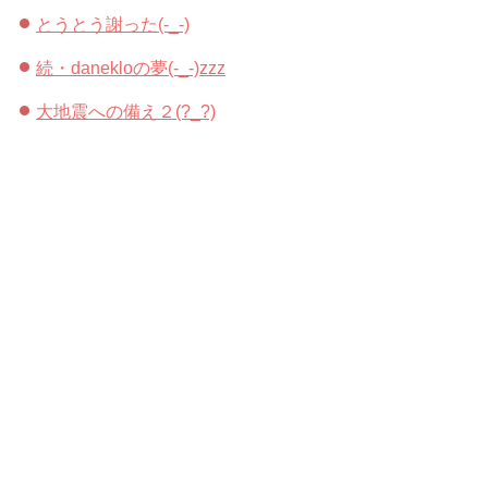
とうとう謝った(-_-)
続・danekloの夢(-_-)zzz
大地震への備え２(?_?)