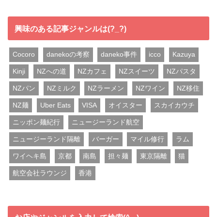
興味のある記事ジャンルは(?_?)
Cocoro
danekoの考察
daneko事件
icco
Kazuya
Kinji
NZへの道
NZカフェ
NZスイーツ
NZパスタ
NZパン
NZミルク
NZラーメン
NZワイン
NZ移住
NZ麺
Uber Eats
VISA
オイスター
スカイカウチ
ニッポン麺紀行
ニュージーランド航空
ニュージーランド隔離
バーガー
マイル修行
ラム
ワイヘキ島
京都
南島
担々麺
東京隔離
猫
航空会社ラウンジ
香港