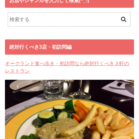
お店やジャンルを入力して検索(^_-)
絶対行くべき3店・初訪問編
オークランド食べ歩き・初訪問なら絶対行くべき３軒の
レストラン