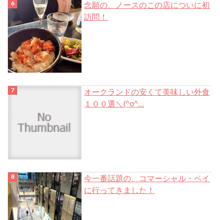
念願の、ノースのこの店についに初
訪問！
オークランドの安くて美味しい外食
１００選＼(^o^...
今一番話題の、コマーシャル・ベイ
に行ってきました！