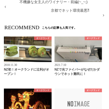
不機嫌な女主人のワイナリー・前編(~_~;)
京都でネット環境最悪⁈
RECOMMEND
こちらの記事も人気です。
オークランド
オークランド
2018.11.30
2021.7.10
NZ初！オークランドに辻利がオ
NZで光ファイバーがなぜだかダ
ープン！
ウンでネット難民に！
オークランド
オークランド