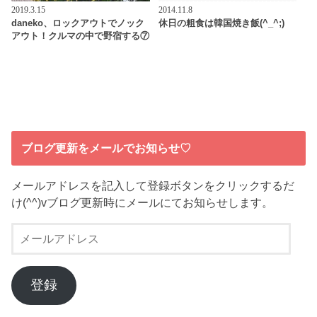
2019.3.15
2014.11.8
daneko、ロックアウトでノック
休日の粗食は韓国焼き飯(^_^;)
アウト！クルマの中で野宿する⑦
ブログ更新をメールでお知らせ♡
メールアドレスを記入して登録ボタンをクリックするだ
け(^^)vブログ更新時にメールにてお知らせします。
メ
ー
ル
ア
登録
ド
レ