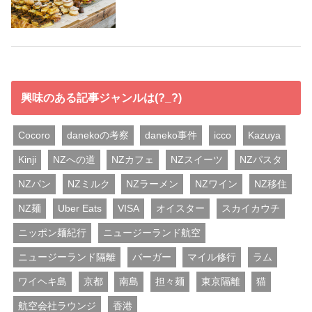
興味のある記事ジャンルは(?_?)
Cocoro
danekoの考察
daneko事件
icco
Kazuya
Kinji
NZへの道
NZカフェ
NZスイーツ
NZパスタ
NZパン
NZミルク
NZラーメン
NZワイン
NZ移住
NZ麺
Uber Eats
VISA
オイスター
スカイカウチ
ニッポン麺紀行
ニュージーランド航空
ニュージーランド隔離
バーガー
マイル修行
ラム
ワイヘキ島
京都
南島
担々麺
東京隔離
猫
航空会社ラウンジ
香港