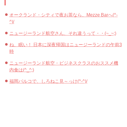
オークランド・シティで夜お茶なら、Mezze Barへ(^-
^)/
ニュージーランド航空さん、それ違うって・・(~_~;)
ね、眠い！ 日本に深夜帰国はニュージーランドの午前3
時
ニュージーランド航空・ビジネスクラスのおススメ機
内食は(^_^;)
福岡パルコで、しろねこ見～っけ(^-^)/