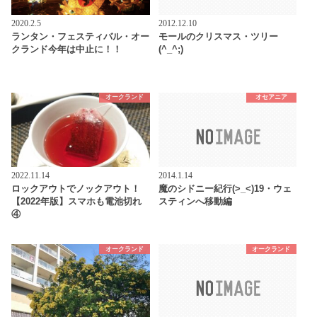
2020.2.5
2012.12.10
ランタン・フェスティバル・オー
モールのクリスマス・ツリー
クランド今年は中止に！！
(^_^;)
オークランド
オセアニア
2022.11.14
2014.1.14
ロックアウトでノックアウト！
魔のシドニー紀行(>_<)19・ウェ
【2022年版】スマホも電池切れ
スティンへ移動編
④
オークランド
オークランド