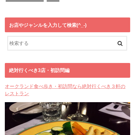
お店やジャンルを入力して検索(^_-)
絶対行くべき3店・初訪問編
オークランド食べ歩き・初訪問なら絶対行くべき３軒の
レストラン