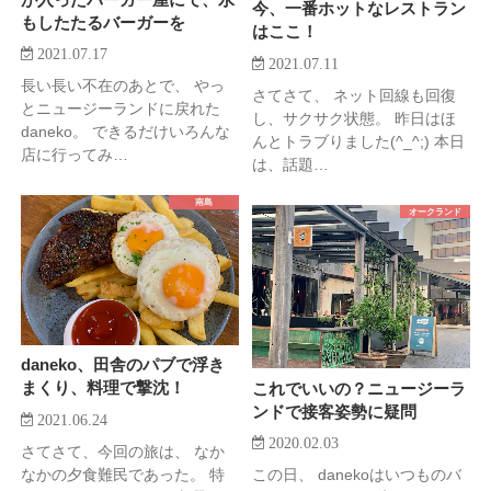
今、一番ホットなレストラン
もしたたるバーガーを
はここ！
2021.07.17
2021.07.11
長い長い不在のあとで、 やっ
さてさて、 ネット回線も回復
とニュージーランドに戻れた
し、サクサク状態。 昨日はほ
daneko。 できるだけいろんな
んとトラブりました(^_^;) 本日
店に行ってみ…
は、話題…
南島
オークランド
daneko、田舎のパブで浮き
まくり、料理で撃沈！
これでいいの？ニュージーラ
ンドで接客姿勢に疑問
2021.06.24
2020.02.03
さてさて、今回の旅は、 なか
なかの夕食難民であった。 特
この日、 danekoはいつものバ