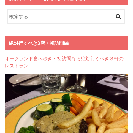
絶対行くべき3店・初訪問編
オークランド食べ歩き・初訪問なら絶対行くべき３軒の
レストラン