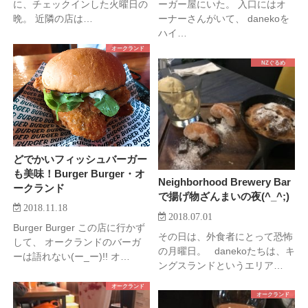
に、チェックインした火曜日の
ーガー屋にいた。 入口にはオ
晩。 近隣の店は…
ーナーさんがいて、 danekoを
ハイ…
オークランド
NZぐるめ
どでかいフィッシュバーガー
も美味！Burger Burger・オ
Neighborhood Brewery Bar
ークランド
で揚げ物ざんまいの夜(^_^;)
2018.11.18
2018.07.01
Burger Burger この店に行かず
その日は、外食者にとって恐怖
して、 オークランドのバーガ
の月曜日。 danekoたちは、キ
ーは語れない(ー_ー)!! オ…
ングスランドというエリア…
オークランド
オークランド