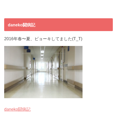
daneko闘病記
2016年春〜夏、ビョーキしてました(T_T)
daneko闘病記