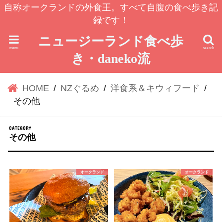
自称オークランドの外食王。すべて自腹の食べ歩き記
録です！
ニュージーランド食べ歩
menu
search
き・daneko流
HOME
NZぐるめ
洋食系＆キウィフード
その他
その他
オークランド
オークランド