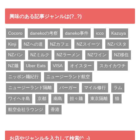
興味のある記事ジャンルは(?_?)
Cocoro
danekoの考察
daneko事件
icco
Kazuya
Kinji
NZへの道
NZカフェ
NZスイーツ
NZパスタ
NZパン
NZミルク
NZラーメン
NZワイン
NZ移住
NZ麺
Uber Eats
VISA
オイスター
スカイカウチ
ニッポン麺紀行
ニュージーランド航空
ニュージーランド隔離
バーガー
マイル修行
ラム
ワイヘキ島
京都
南島
担々麺
東京隔離
猫
航空会社ラウンジ
香港
お店やジャンルを入力して検索(^_-)