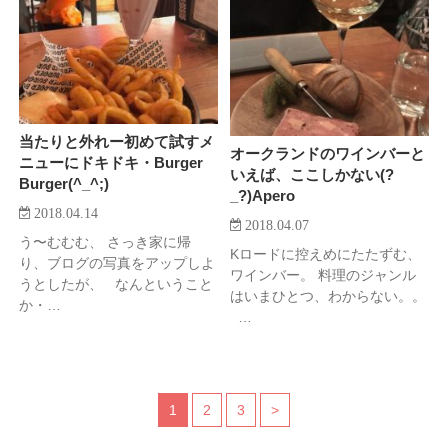
当たりと外れー初めて試すメ
オークランドのワインバーと
ニューにドキドキ・Burger
いえば、ここしかない(?
Burger(^_^;)
_?)Apero
2018.04.14
2018.04.07
う〜むむむ、 さっき家に帰
Kロードに控えめにたたずむ、
り、ブログの写真をアップしよ
ワインバー。 料理のジャンル
うとしたが、 なんということ
はいまひとつ、わからない。。
か・…
…
1
2
3
>