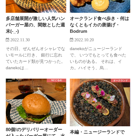
多店舗展開が激しい人気ハン
オークランド食べ歩き・何は
バーガー屋の、閑散とした週
なくともイカの唐揚げ・
末(-_-)
Bodrum
2022.11.30
2022.10.20
その日、ぜんぜんオシャレでな
danekoがニュージーランド
いモールに行き、 銀行に忘れ
で、 いつでもとっても食べた
ていたカード類が見つかった。
いものがある。 それは、イ
danekoは…
カ。ハイそう、烏…
NZぐるめ
オークランド
80個!のデリバリーオーダー
本編・ニュージーランドで
が入ったバーガー屋にて、水