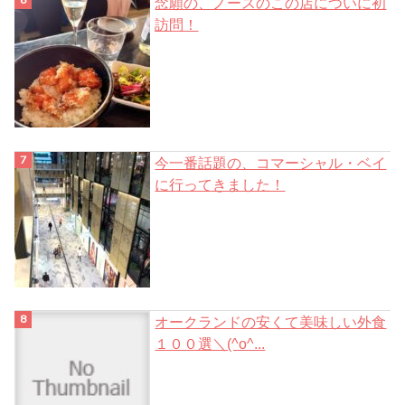
念願の、ノースのこの店についに初
訪問！
今一番話題の、コマーシャル・ベイ
に行ってきました！
オークランドの安くて美味しい外食
１００選＼(^o^...