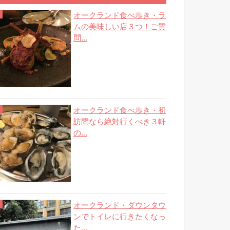
オークランド食べ歩き・ラ
ムの美味しい店３つ！ご質
問...
オークランド食べ歩き・初
訪問なら絶対行くべき３軒
の...
オークランド・ダウンタウ
ンでトイレに行きたくなっ
た...