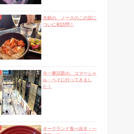
念願の、ノースのこの店に
ついに初訪問！
今一番話題の、コマーシャ
ル・ベイに行ってきまし
た！
オークランド食べ歩き・一