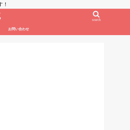
す！
流
search
お問い合わせ
鮨・刺し身・高級系
NZラーメン
居酒屋系
その他日本食
フレンチ・フレンチフュージョン
イタリアン・イタリアンフュージョン
エスニック系フュージョン
チャイニーズ
インド料理
ベトナム料理
タイ料理
中南米系
韓国料理