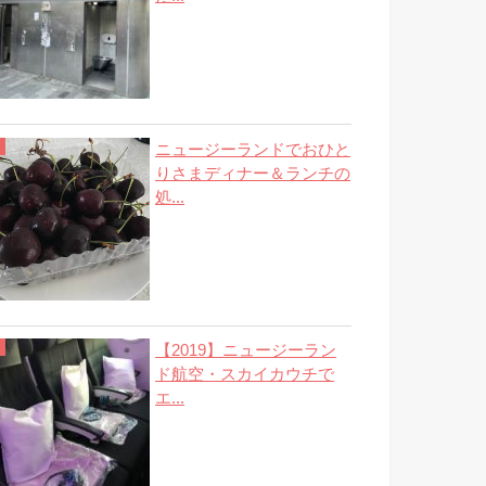
ニュージーランドでおひと
りさまディナー＆ランチの
処...
【2019】ニュージーラン
ド航空・スカイカウチで
エ...