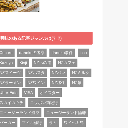
興味のある記事ジャンルは(?_?)
Cocoro
danekoの考察
daneko事件
icco
Kazuya
Kinji
NZへの道
NZカフェ
NZスイーツ
NZパスタ
NZパン
NZミルク
NZラーメン
NZワイン
NZ移住
NZ麺
Uber Eats
VISA
オイスター
スカイカウチ
ニッポン麺紀行
ニュージーランド航空
ニュージーランド隔離
バーガー
マイル修行
ラム
ワイヘキ島