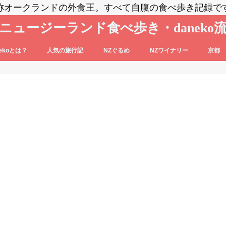
称オークランドの外食王。すべて自腹の食べ歩き記録で
ニュージーランド食べ歩き・daneko
nekoとは？
人気の旅行記
NZぐるめ
NZワイナリー
京都
コブログの登場人物をご紹介
nekoって毎日食べ歩いてるの？？
daneko、羽田空港でANAの格下ラウン
日本食
洋食系＆キウィフード
エスニック・各国料理
スイーツ・パン
カフェ
バー
セントラル・オタゴ
ホークス・ベイ
マルティンボロー
ワイパラ
ワイヘキ・オークランド
ジに案内される(@_@)もくじ♪