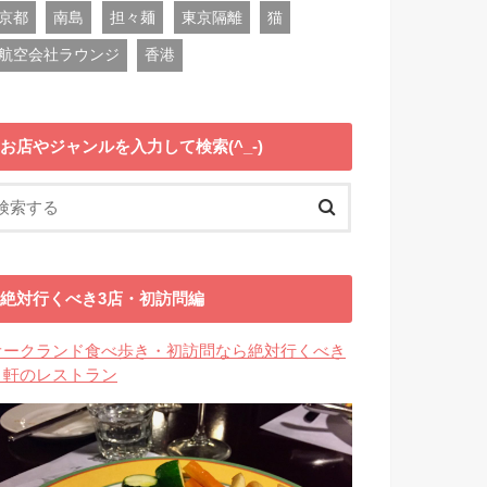
京都
南島
担々麺
東京隔離
猫
航空会社ラウンジ
香港
お店やジャンルを入力して検索(^_-)
絶対行くべき3店・初訪問編
オークランド食べ歩き・初訪問なら絶対行くべき
３軒のレストラン