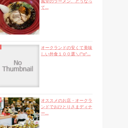
風堂のラーメン、どうなっ
て...
オークランドの安くて美味
しい外食１００選＼(^o^...
オススメのお店・オークラ
ンドでおひとりさまディナ
ー...