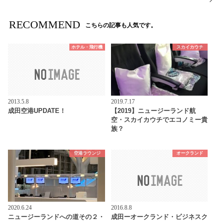
RECOMMEND
こちらの記事も人気です。
ホテル・飛行機
スカイカウチ
2013.5.8
2019.7.17
成田空港UPDATE！
【2019】ニュージーランド航
空・スカイカウチでエコノミー貴
族？
空港ラウンジ
オークランド
2020.6.24
2016.8.8
ニュージーランドへの道その２・
成田ーオークランド・ビジネスク