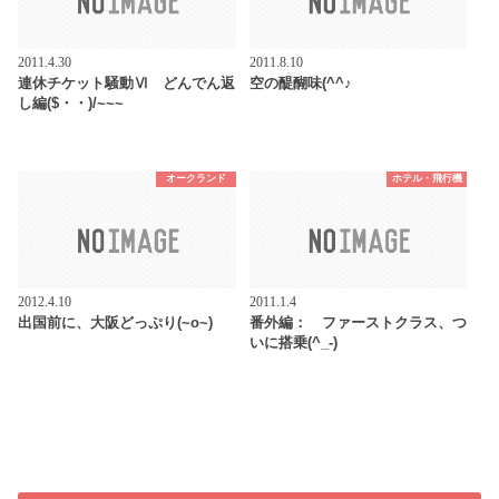
2011.4.30
2011.8.10
連休チケット騒動Ⅵ どんでん返
空の醍醐味(^^♪
し編($・・)/~~~
オークランド
ホテル・飛行機
2012.4.10
2011.1.4
出国前に、大阪どっぷり(~o~)
番外編： ファーストクラス、つ
いに搭乗(^_-)