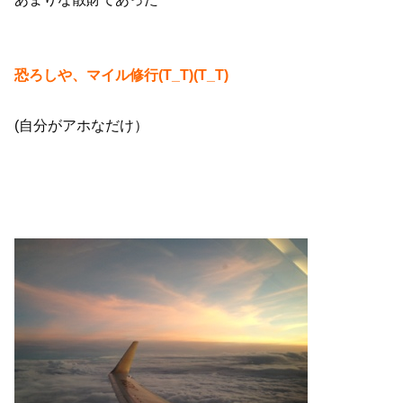
恐ろしや、マイル修行(T_T)(T_T)
(自分がアホなだけ）