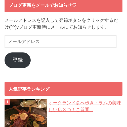
ブログ更新をメールでお知らせ♡
メールアドレスを記入して登録ボタンをクリックするだ
け(^^)vブログ更新時にメールにてお知らせします。
メ
ー
ル
ア
登録
ド
レ
ス
人気記事ランキング
オークランド食べ歩き・ラムの美味
しい店３つ！ご質問...