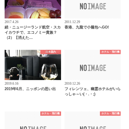
2017.4.26
2011.12.29
続・ニュージーランド航空・スカ
香港、九龍で小籠包へGO!
イカウチで、エコノミー貴族？
（2）【消えた…
日本国内
ホテル・飛行機
2019.6.16
2010.12.26
2019年6月、ニッポンの思い出
フィレンツェ、幽霊ホテルがいら
っしゃ～い(・.・;)
ホテル・飛行機
ホテル・飛行機