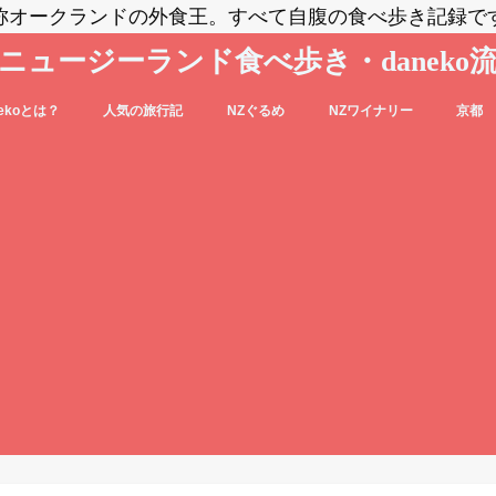
称オークランドの外食王。すべて自腹の食べ歩き記録で
ニュージーランド食べ歩き・daneko
nekoとは？
人気の旅行記
NZぐるめ
NZワイナリー
京都
コブログの登場人物をご紹介
nekoって毎日食べ歩いてるの？？
daneko、羽田空港でANAの格下ラウン
日本食
洋食系＆キウィフード
エスニック・各国料理
スイーツ・パン
カフェ
バー
セントラル・オタゴ
ホークス・ベイ
マルティンボロー
ワイパラ
ワイヘキ・オークランド
ジに案内される(@_@)もくじ♪