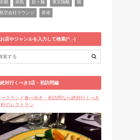
京都
南島
担々麺
東京隔離
猫
航空会社ラウンジ
香港
お店やジャンルを入力して検索(^_-)
絶対行くべき3店・初訪問編
オークランド食べ歩き・初訪問なら絶対行くべき
３軒のレストラン