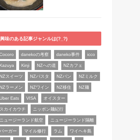
興味のある記事ジャンルは(?_?)
Cocoro
danekoの考察
daneko事件
icco
Kazuya
Kinji
NZへの道
NZカフェ
NZスイーツ
NZパスタ
NZパン
NZミルク
NZラーメン
NZワイン
NZ移住
NZ麺
Uber Eats
VISA
オイスター
スカイカウチ
ニッポン麺紀行
ニュージーランド航空
ニュージーランド隔離
バーガー
マイル修行
ラム
ワイヘキ島