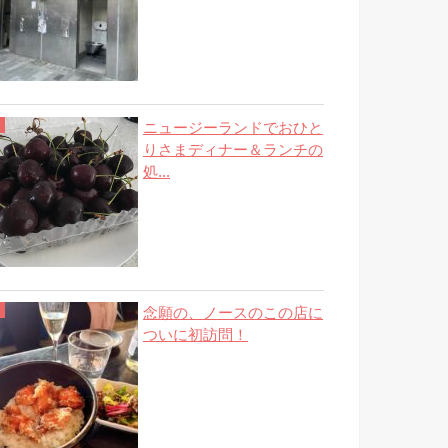
ニュージーランドでおひと
りさまディナー＆ランチの
処...
念願の、ノースのこの店に
ついに初訪問！