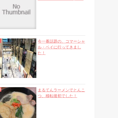
今一番話題の、コマーシャ
ル・ベイに行ってきまし
た！
まるてんラーメンでとんこ
つ、移転後初でした！