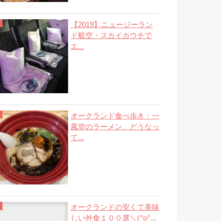
【2019】ニュージーラン
ド航空・スカイカウチで
エ...
オークランド食べ歩き・一
風堂のラーメン、どうなっ
て...
オークランドの安くて美味
しい外食１００選＼(^o^...