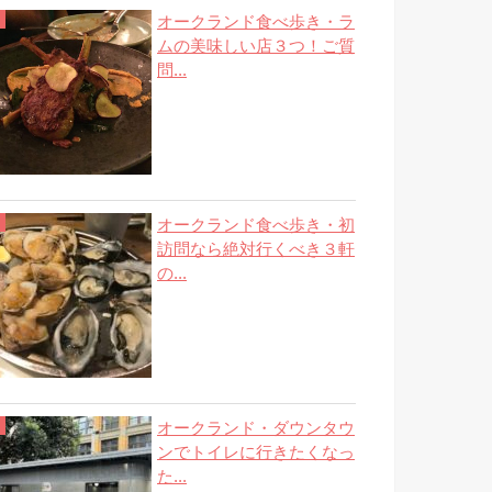
オークランド食べ歩き・ラ
ムの美味しい店３つ！ご質
問...
オークランド食べ歩き・初
訪問なら絶対行くべき３軒
の...
オークランド・ダウンタウ
ンでトイレに行きたくなっ
た...