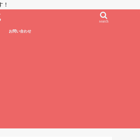
す！
流
search
お問い合わせ
鮨・刺し身・高級系
NZラーメン
居酒屋系
その他日本食
フレンチ・フレンチフュージョン
イタリアン・イタリアンフュージョン
エスニック系フュージョン
チャイニーズ
インド料理
ベトナム料理
タイ料理
中南米系
韓国料理