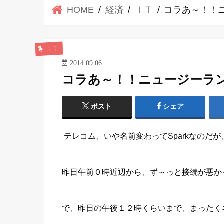
HOME
経済
ＩＴ
コラあ～！！ニ
ＩＴ
2014.09.06
コラあ～！！ニュージーランド
ポスト
シェア
テレコム、いや名前変わってSparkなのだが
昨日午前０時近辺から、ず～っと接続が悪かった
で、昨日の午後１２時くらいまで、まったく