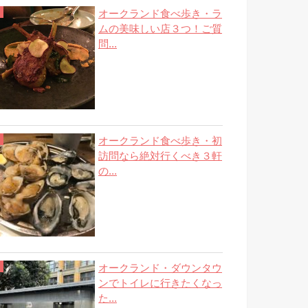
オークランド食べ歩き・ラ
ムの美味しい店３つ！ご質
問...
オークランド食べ歩き・初
訪問なら絶対行くべき３軒
の...
オークランド・ダウンタウ
ンでトイレに行きたくなっ
た...