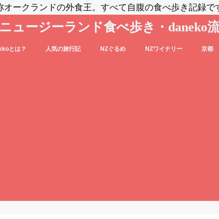
称オークランドの外食王。すべて自腹の食べ歩き記録で
ニュージーランド食べ歩き・daneko
nekoとは？
人気の旅行記
NZぐるめ
NZワイナリー
京都
コブログの登場人物をご紹介
nekoって毎日食べ歩いてるの？？
daneko、羽田空港でANAの格下ラウン
日本食
洋食系＆キウィフード
エスニック・各国料理
スイーツ・パン
カフェ
バー
セントラル・オタゴ
ホークス・ベイ
マルティンボロー
ワイパラ
ワイヘキ・オークランド
ジに案内される(@_@)もくじ♪