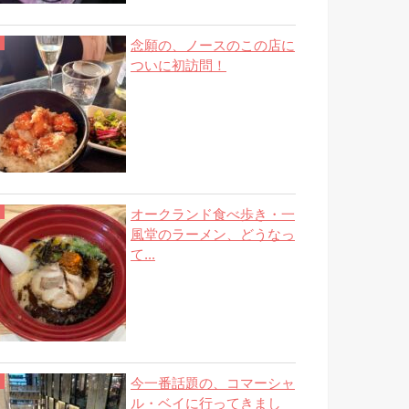
念願の、ノースのこの店に
ついに初訪問！
オークランド食べ歩き・一
風堂のラーメン、どうなっ
て...
今一番話題の、コマーシャ
ル・ベイに行ってきまし