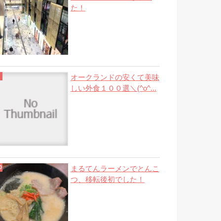
た！
オークランドの安くて美味
しい外食１００選＼(^o^...
まるてんラーメンでとんこ
つ、移転後初でした！