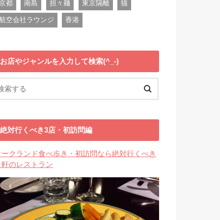
京都
南島
担々麺
東京隔離
猫
航空会社ラウンジ
香港
お店やジャンルを入力して検索(^_-)
絶対行くべき3店・初訪問編
オークランド食べ歩き・初訪問なら絶対行くべき
３軒のレストラン