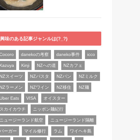
興味のある記事ジャンルは(?_?)
Cocoro
danekoの考察
daneko事件
icco
Kazuya
Kinji
NZへの道
NZカフェ
NZスイーツ
NZパスタ
NZパン
NZミルク
NZラーメン
NZワイン
NZ移住
NZ麺
Uber Eats
VISA
オイスター
スカイカウチ
ニッポン麺紀行
ニュージーランド航空
ニュージーランド隔離
バーガー
マイル修行
ラム
ワイヘキ島