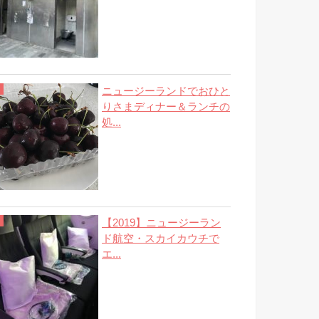
ニュージーランドでおひと
りさまディナー＆ランチの
処...
【2019】ニュージーラン
ド航空・スカイカウチで
エ...