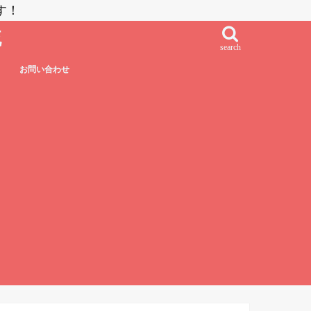
す！
流
search
お問い合わせ
鮨・刺し身・高級系
NZラーメン
居酒屋系
その他日本食
フレンチ・フレンチフュージョン
イタリアン・イタリアンフュージョン
エスニック系フュージョン
チャイニーズ
インド料理
ベトナム料理
タイ料理
中南米系
韓国料理