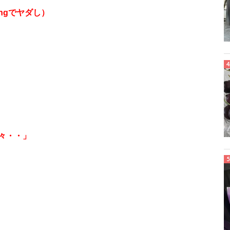
oringでヤダし）
々・・」