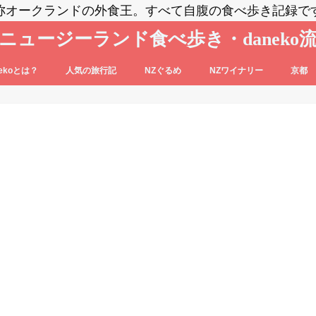
称オークランドの外食王。すべて自腹の食べ歩き記録で
ニュージーランド食べ歩き・daneko
nekoとは？
人気の旅行記
NZぐるめ
NZワイナリー
京都
コブログの登場人物をご紹介
nekoって毎日食べ歩いてるの？？
daneko、羽田空港でANAの格下ラウン
日本食
洋食系＆キウィフード
エスニック・各国料理
スイーツ・パン
カフェ
バー
セントラル・オタゴ
ホークス・ベイ
マルティンボロー
ワイパラ
ワイヘキ・オークランド
ジに案内される(@_@)もくじ♪