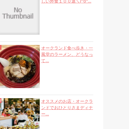
しい外食１００選＼(^o^...
オークランド食べ歩き・一
風堂のラーメン、どうなっ
て...
オススメのお店・オークラ
ンドでおひとりさまディナ
ー...