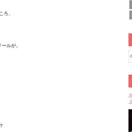
ころ、
メールが。
？