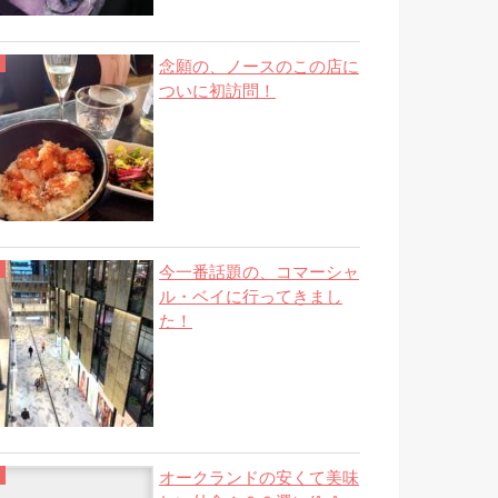
念願の、ノースのこの店に
ついに初訪問！
今一番話題の、コマーシャ
ル・ベイに行ってきまし
た！
オークランドの安くて美味