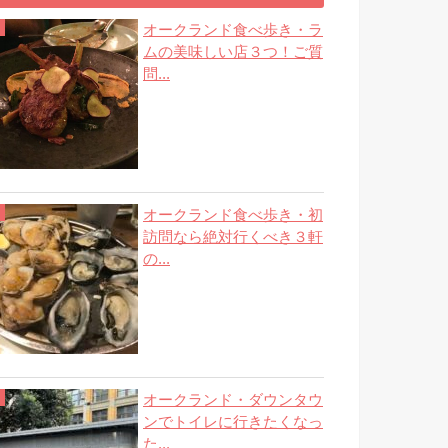
オークランド食べ歩き・ラ
ムの美味しい店３つ！ご質
問...
オークランド食べ歩き・初
訪問なら絶対行くべき３軒
の...
オークランド・ダウンタウ
ンでトイレに行きたくなっ
た...