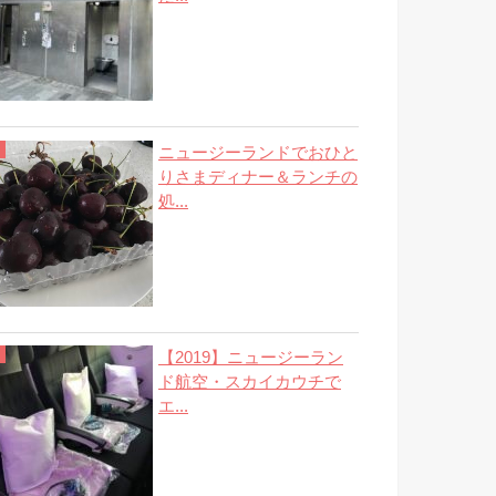
ニュージーランドでおひと
りさまディナー＆ランチの
処...
【2019】ニュージーラン
ド航空・スカイカウチで
エ...