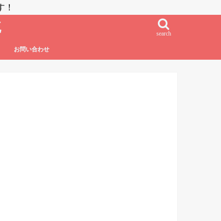
す！
流
search
お問い合わせ
鮨・刺し身・高級系
NZラーメン
居酒屋系
その他日本食
フレンチ・フレンチフュージョン
イタリアン・イタリアンフュージョン
エスニック系フュージョン
チャイニーズ
インド料理
ベトナム料理
タイ料理
中南米系
韓国料理