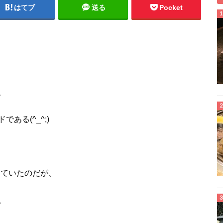
はてブ
送る
Pocket
、
ある(^_^;)
していたのだが、
。