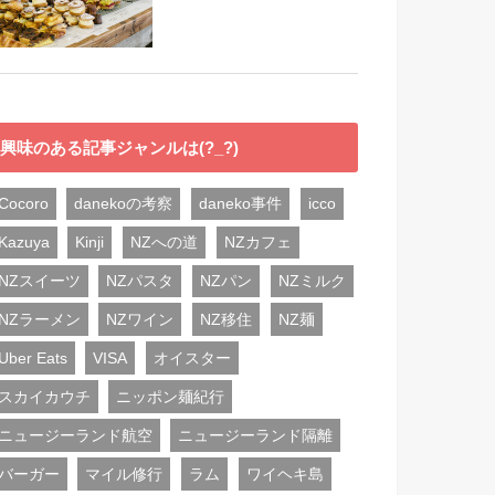
興味のある記事ジャンルは(?_?)
Cocoro
danekoの考察
daneko事件
icco
Kazuya
Kinji
NZへの道
NZカフェ
NZスイーツ
NZパスタ
NZパン
NZミルク
NZラーメン
NZワイン
NZ移住
NZ麺
Uber Eats
VISA
オイスター
スカイカウチ
ニッポン麺紀行
ニュージーランド航空
ニュージーランド隔離
バーガー
マイル修行
ラム
ワイヘキ島