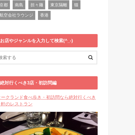
京都
南島
担々麺
東京隔離
猫
航空会社ラウンジ
香港
お店やジャンルを入力して検索(^_-)
絶対行くべき3店・初訪問編
オークランド食べ歩き・初訪問なら絶対行くべき
３軒のレストラン