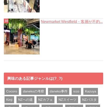
Newmarket Westfield・客層が不釣...
興味のある記事ジャンルは(?_?)
Cocoro
danekoの考察
daneko事件
icco
Kazuya
Kinji
NZへの道
NZカフェ
NZスイーツ
NZパスタ