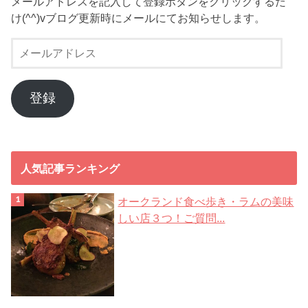
メールアドレスを記入して登録ボタンをクリックするだ
け(^^)vブログ更新時にメールにてお知らせします。
メ
ー
ル
ア
登録
ド
レ
ス
人気記事ランキング
オークランド食べ歩き・ラムの美味
しい店３つ！ご質問...