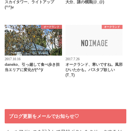
スカイタワー、ライトアップ
大分、謎の標識(@_@)
(^^)v
オークランド
オークランド
2017.10.16
2017.7.26
daneko、引っ越して食べ歩き担
オークランド、寒いですね。風邪
当エリアに変化が(^^)/
ひいたかも。バスタブ欲しい
(T_T)
ブログ更新をメールでお知らせ♡