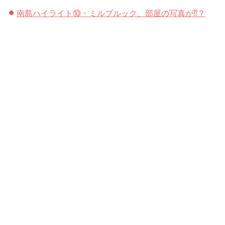
南島ハイライト⑩・ミルブルック、部屋の写真が⁇？