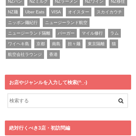
NZパン
NZミルク
NZラーメン
NZワイン
NZ移住
NZ麺
Uber Eats
VISA
オイスター
スカイカウチ
ニッポン麺紀行
ニュージーランド航空
ニュージーランド隔離
バーガー
マイル修行
ラム
ワイヘキ島
京都
南島
担々麺
東京隔離
猫
航空会社ラウンジ
香港
お店やジャンルを入力して検索(^_-)
絶対行くべき3店・初訪問編