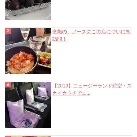
念願の、ノースのこの店についに初
訪問！
【2019】ニュージーランド航空・ス
カイカウチでエ...