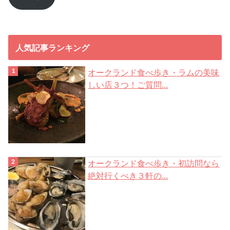
ド
レ
ス
人気記事ランキング
オークランド食べ歩き・ラムの美味
しい店３つ！ご質問...
オークランド食べ歩き・初訪問なら
絶対行くべき３軒の...