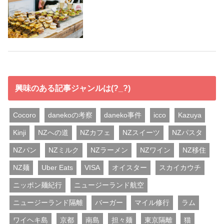
興味のある記事ジャンルは(?_?)
Cocoro
danekoの考察
daneko事件
icco
Kazuya
Kinji
NZへの道
NZカフェ
NZスイーツ
NZパスタ
NZパン
NZミルク
NZラーメン
NZワイン
NZ移住
NZ麺
Uber Eats
VISA
オイスター
スカイカウチ
ニッポン麺紀行
ニュージーランド航空
ニュージーランド隔離
バーガー
マイル修行
ラム
ワイヘキ島
京都
南島
担々麺
東京隔離
猫