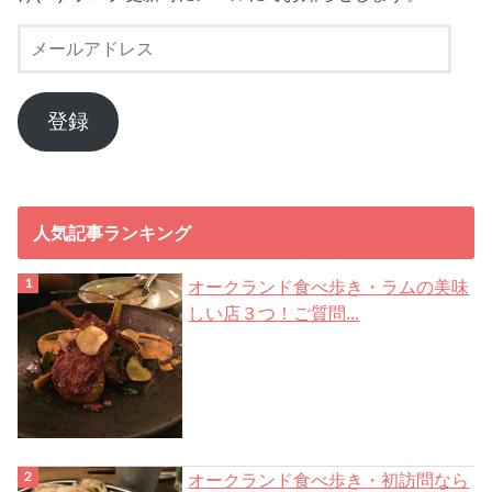
メ
ー
ル
ア
登録
ド
レ
ス
人気記事ランキング
オークランド食べ歩き・ラムの美味
しい店３つ！ご質問...
オークランド食べ歩き・初訪問なら