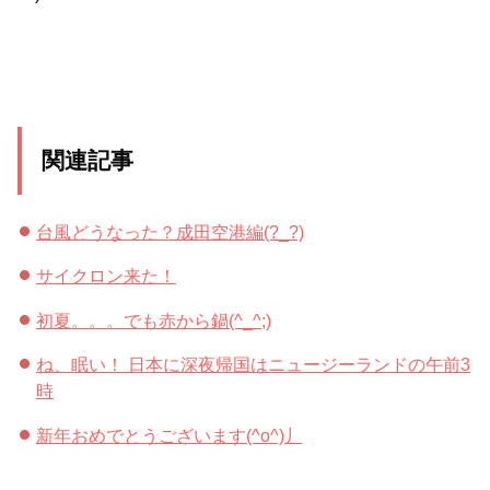
関連記事
台風どうなった？成田空港編(?_?)
サイクロン来た！
初夏。。。でも赤から鍋(^_^;)
ね、眠い！ 日本に深夜帰国はニュージーランドの午前3
時
新年おめでとうございます(^o^)丿