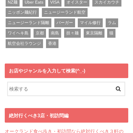
NZ麺
Uber Eats
VISA
オイスター
スカイカウチ
ニッポン麺紀行
ニュージーランド航空
ニュージーランド隔離
バーガー
マイル修行
ラム
ワイヘキ島
京都
南島
担々麺
東京隔離
猫
航空会社ラウンジ
香港
お店やジャンルを入力して検索(^_-)
絶対行くべき3店・初訪問編
オークランド食べ歩き・初訪問なら絶対行くべき３軒の