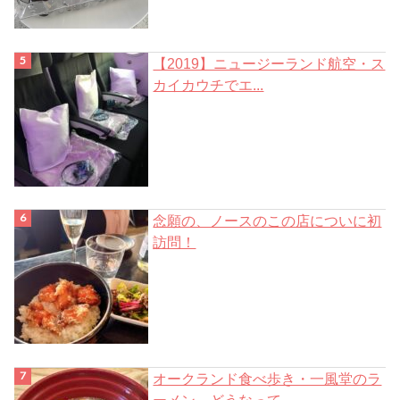
【2019】ニュージーランド航空・ス
カイカウチでエ...
念願の、ノースのこの店についに初
訪問！
オークランド食べ歩き・一風堂のラ
ーメン、どうなって...