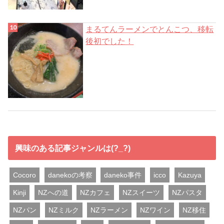
まるてんラーメンでとんこつ、移転
後初でした！
興味のある記事ジャンルは(?_?)
Cocoro
danekoの考察
daneko事件
icco
Kazuya
Kinji
NZへの道
NZカフェ
NZスイーツ
NZパスタ
NZパン
NZミルク
NZラーメン
NZワイン
NZ移住