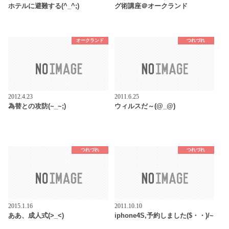
ホテルに避難する(^_^;)
グ術講座＠オークランド
オークランド
つれづれ
2012.4.23
2011.6.25
為替との攻防(~_~;)
ウィルスだ～(@_@)
つれづれ
つれづれ
2015.1.16
2011.10.10
ああ、成人式(>_<)
iphone4S,予約しました($・・)/~