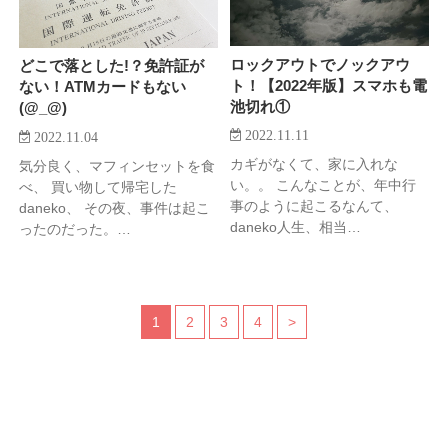
ロックアウトでノックアウ
どこで落とした!？免許証が
ト！【2022年版】スマホも電
ない！ATMカードもない
池切れ①
(@_@)
2022.11.11
2022.11.04
カギがなくて、家に入れな
気分良く、マフィンセットを食
い。。 こんなことが、年中行
べ、 買い物して帰宅した
事のように起こるなんて、
daneko、 その夜、事件は起こ
daneko人生、相当…
ったのだった。…
1
2
3
4
>