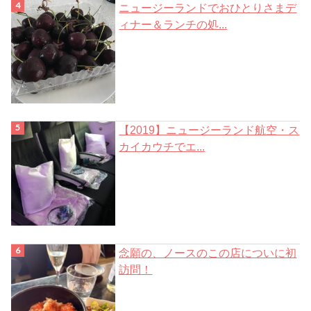
ニュージーランドでおひとりさまデ
ィナー＆ランチの処...
【2019】ニュージーランド航空・ス
カイカウチでエ...
念願の、ノースのこの店についに初
訪問！