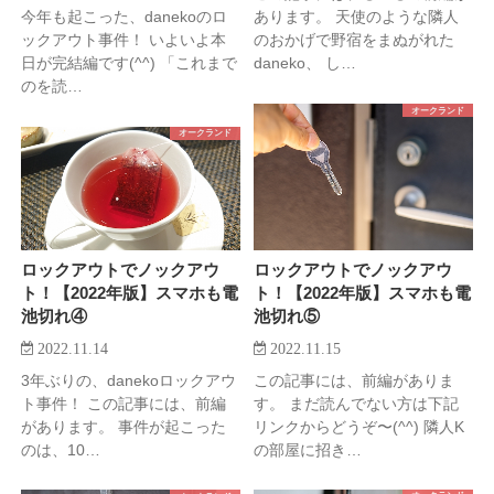
あります。 天使のような隣人
今年も起こった、danekoのロ
のおかげで野宿をまぬがれた
ックアウト事件！ いよいよ本
daneko、 し…
日が完結編です(^^) 「これまで
のを読…
オークランド
オークランド
ロックアウトでノックアウ
ロックアウトでノックアウ
ト！【2022年版】スマホも電
ト！【2022年版】スマホも電
池切れ⑤
池切れ④
2022.11.15
2022.11.14
この記事には、前編がありま
3年ぶりの、danekoロックアウ
す。 まだ読んでない方は下記
ト事件！ この記事には、前編
リンクからどうぞ〜(^^) 隣人K
があります。 事件が起こった
の部屋に招き…
のは、10…