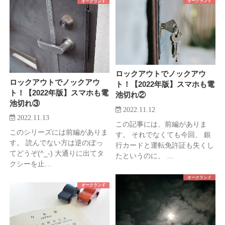
オークランド
オークランド
ロックアウトでノックアウ
ロックアウトでノックアウ
ト！【2022年版】スマホも電
ト！【2022年版】スマホも電
池切れ②
池切れ③
2022.11.12
2022.11.13
この記事には、前編がありま
このシリーズには前編がありま
す。 それでなくても今回、 銀
す。 読んでない方は逆のぼっ
行カードと運転免許証も失くし
てどうぞ(^_-) 大通りに出てタ
たというのに、 …
クシーを止…
オークランド
オークランド