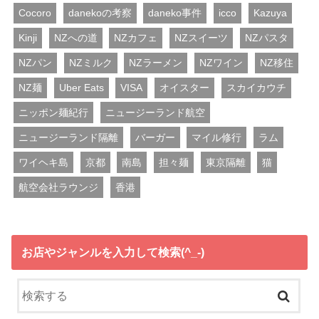
Cocoro
danekoの考察
daneko事件
icco
Kazuya
Kinji
NZへの道
NZカフェ
NZスイーツ
NZパスタ
NZパン
NZミルク
NZラーメン
NZワイン
NZ移住
NZ麺
Uber Eats
VISA
オイスター
スカイカウチ
ニッポン麺紀行
ニュージーランド航空
ニュージーランド隔離
バーガー
マイル修行
ラム
ワイヘキ島
京都
南島
担々麺
東京隔離
猫
航空会社ラウンジ
香港
お店やジャンルを入力して検索(^_-)