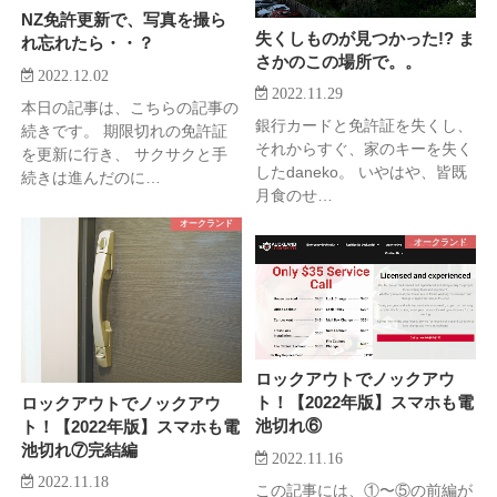
NZ免許更新で、写真を撮ら
失くしものが見つかった!? ま
れ忘れたら・・？
さかのこの場所で。。
2022.12.02
2022.11.29
本日の記事は、こちらの記事の
銀行カードと免許証を失くし、
続きです。 期限切れの免許証
それからすぐ、家のキーを失く
を更新に行き、 サクサクと手
したdaneko。 いやはや、皆既
続きは進んだのに…
月食のせ…
オークランド
オークランド
ロックアウトでノックアウ
ト！【2022年版】スマホも電
ロックアウトでノックアウ
池切れ⑥
ト！【2022年版】スマホも電
池切れ⑦完結編
2022.11.16
2022.11.18
この記事には、①〜⑤の前編が