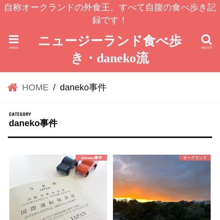
自称オークランドの外食王。すべて自腹の食べ歩き記
録です！
ニュージーランド食べ歩
menu
search
き・daneko流
HOME
daneko事件
daneko事件
daneko事件
オークランド