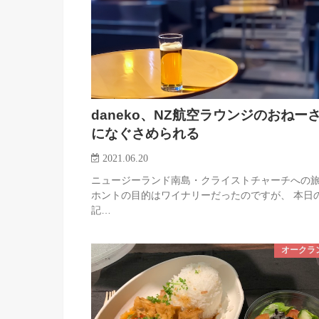
daneko、NZ航空ラウンジのおねー
になぐさめられる
2021.06.20
ニュージーランド南島・クライストチャーチへの
ホントの目的はワイナリーだったのですが、 本日
記…
オークラ