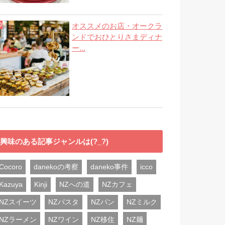
オススメのお店・オークラ
ンドでおひとりさまディナ
ー...
興味のある記事ジャンルは(?_?)
Cocoro
danekoの考察
daneko事件
icco
Kazuya
Kinji
NZへの道
NZカフェ
NZスイーツ
NZパスタ
NZパン
NZミルク
NZラーメン
NZワイン
NZ移住
NZ麺