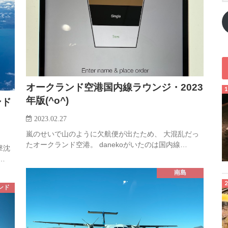
オークランド空港国内線ラウンジ・2023
年版(^o^)
ンド
2023.02.27
嵐のせいで山のように欠航便が出たため、 大混乱だっ
たオークランド空港。 danekoがいたのは国内線…
撃沈
…
南島
ンド