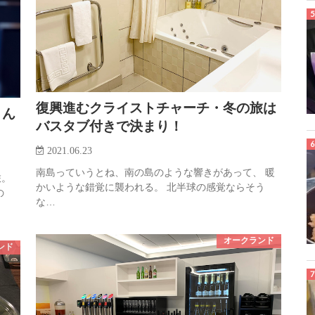
復興進むクライストチャーチ・冬の旅は
さん
バスタブ付きで決まり！
2021.06.23
南島っていうとね、南の島のような響きがあって、 暖
旅。
かいような錯覚に襲われる。 北半球の感覚ならそう
の
な…
オークランド
ンド