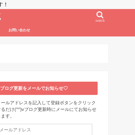
す！
流
search
お問い合わせ
鮨・刺し身・高級系
NZラーメン
居酒屋系
その他日本食
フレンチ・フレンチフュージョン
イタリアン・イタリアンフュージョン
エスニック系フュージョン
チャイニーズ
インド料理
ベトナム料理
タイ料理
中南米系
韓国料理
ブログ更新をメールでお知らせ♡
メールアドレスを記入して登録ボタンをクリック
するだけ(^^)vブログ更新時にメールにてお知らせ
します。
メ
ー