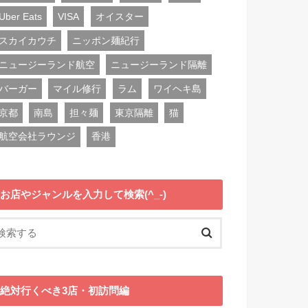
Uber Eats
VISA
オイスター
スカイカウチ
ニッポン麺紀行
ニュージーランド航空
ニュージーランド隔離
バーガー
マイル修行
ラム
ワイヘキ島
京都
南島
担々麺
東京隔離
猫
航空会社ラウンジ
香港
お店やジャンルを入力して検索(^_-)
絶対行くべき3店・初訪問編