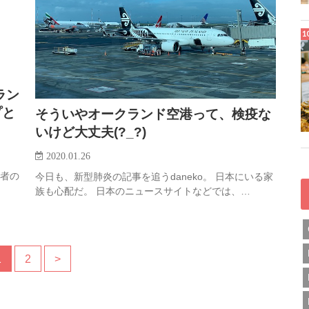
ラン
プと
そういやオークランド空港って、検疫な
いけど大丈夫(?_?)
2020.01.26
読者の
今日も、新型肺炎の記事を追うdaneko。 日本にいる家
族も心配だ。 日本のニュースサイトなどでは、…
1
2
>