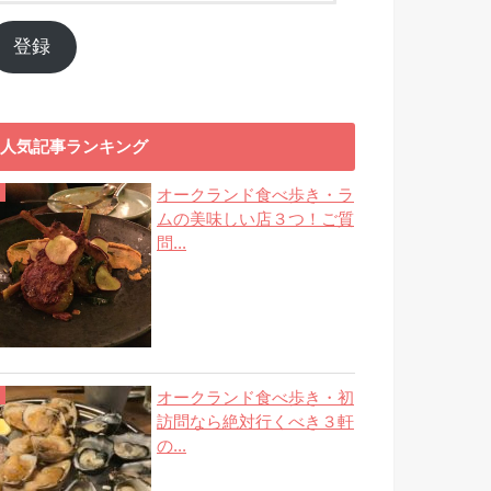
ル
ア
登録
ド
レ
ス
人気記事ランキング
オークランド食べ歩き・ラ
ムの美味しい店３つ！ご質
問...
オークランド食べ歩き・初
訪問なら絶対行くべき３軒
の...