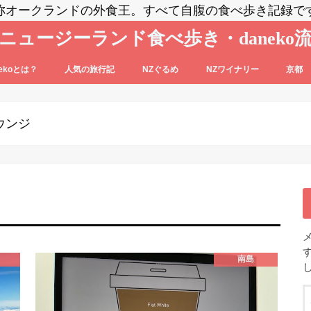
称オークランドの外食王。すべて自腹の食べ歩き記録で
ニュージーランド食べ歩き・daneko
nekoとは？
人気の旅行記
NZぐるめ
NZワイナリー
京都
コブログの登場人物をご紹介
nekoって毎日食べ歩いてるの？？
daneko、羽田空港でANAの格下ラウン
日本食
洋食系＆キウィフード
エスニック・各国料理
スイーツ・パン
カフェ
バー
セントラル・オタゴ
ホークス・ベイ
マルティンボロー
ワイパラ
ワイヘキ・オークランド
ジに案内される(@_@)もくじ♪
ウンジ
南島