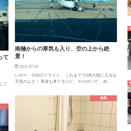
南極からの寒気も入り、空の上から絶
景！
って
2021.07.03
いや〜、今回のフライト、 これまでで5本の指に入るお
天気のよさ！ 寒波も来てるけど、そのせいで、 め…
約して
南島
は。。