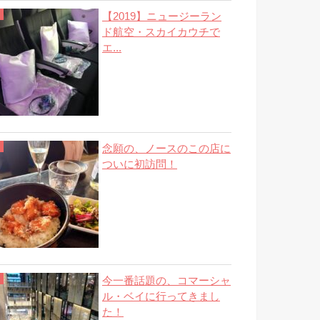
【2019】ニュージーラン
ド航空・スカイカウチで
エ...
念願の、ノースのこの店に
ついに初訪問！
今一番話題の、コマーシャ
ル・ベイに行ってきまし
た！