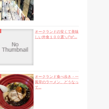
オークランドの安くて美味
しい外食１００選＼(^o^...
オークランド食べ歩き・一
風堂のラーメン、どうなっ
て...