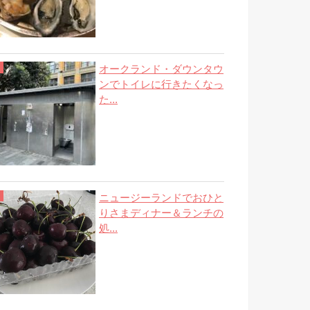
オークランド・ダウンタウ
ンでトイレに行きたくなっ
た...
ニュージーランドでおひと
りさまディナー＆ランチの
処...