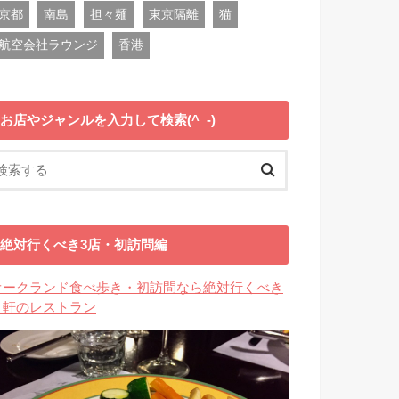
京都
南島
担々麺
東京隔離
猫
航空会社ラウンジ
香港
お店やジャンルを入力して検索(^_-)
絶対行くべき3店・初訪問編
オークランド食べ歩き・初訪問なら絶対行くべき
３軒のレストラン