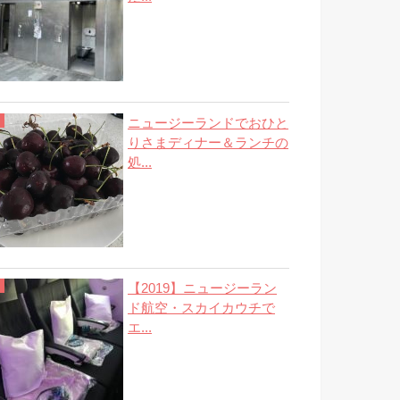
ニュージーランドでおひと
りさまディナー＆ランチの
処...
【2019】ニュージーラン
ド航空・スカイカウチで
エ...