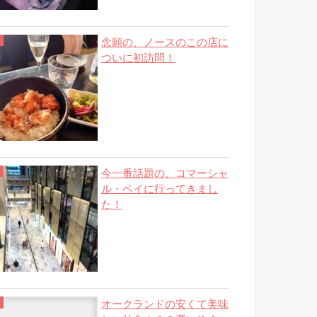
念願の、ノースのこの店に
ついに初訪問！
今一番話題の、コマーシャ
ル・ベイに行ってきまし
た！
オークランドの安くて美味