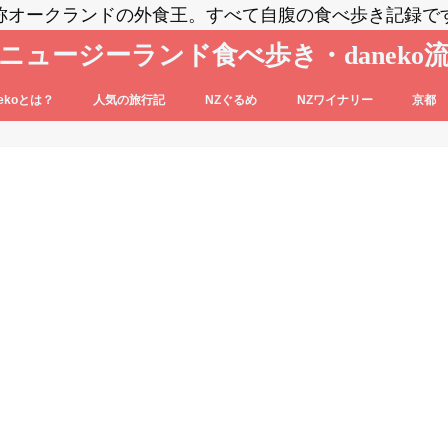
称オークランドの外食王。すべて自腹の食べ歩き記録で
ニュージーランド食べ歩き・daneko
nekoとは？
人気の旅行記
NZぐるめ
NZワイナリー
京都
コブログの登場人物をご紹介
nekoって毎日食べ歩いてるの？？
daneko、羽田空港でANAの格下ラウン
日本食
洋食系＆キウィフード
エスニック・各国料理
スイーツ・パン
カフェ
バー
セントラル・オタゴ
ホークス・ベイ
マルティンボロー
ワイパラ
ワイヘキ・オークランド
ジに案内される(@_@)もくじ♪