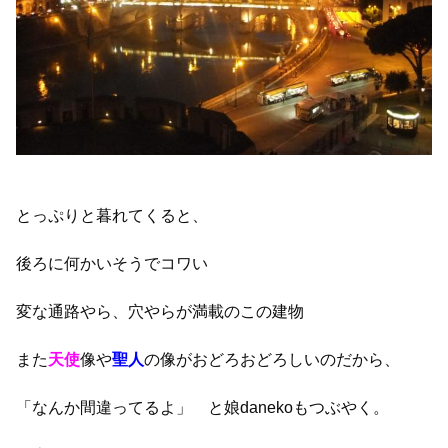
とっぷりと暮れてくると、
後ろに何かいそうでコワい
変な通路やら、穴やらが満載のこの建物
また
天使
像や
聖人
の像がおどろおどろしいのだから、
「なんか間違ってるよ」 と娘danekoもつぶやく。