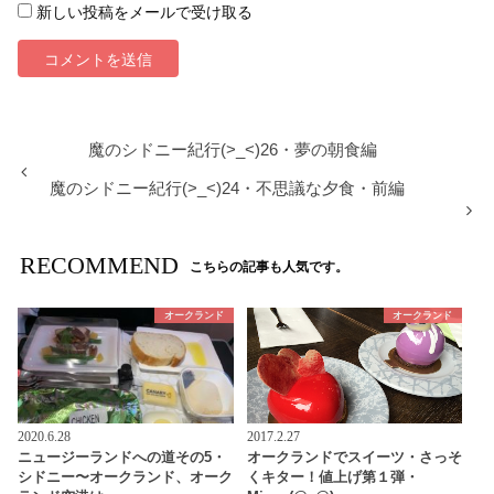
新しい投稿をメールで受け取る
魔のシドニー紀行(>_<)26・夢の朝食編
魔のシドニー紀行(>_<)24・不思議な夕食・前編
RECOMMEND
こちらの記事も人気です。
オークランド
オークランド
2020.6.28
2017.2.27
ニュージーランドへの道その5・
オークランドでスイーツ・さっそ
シドニー〜オークランド、オーク
くキター！値上げ第１弾・