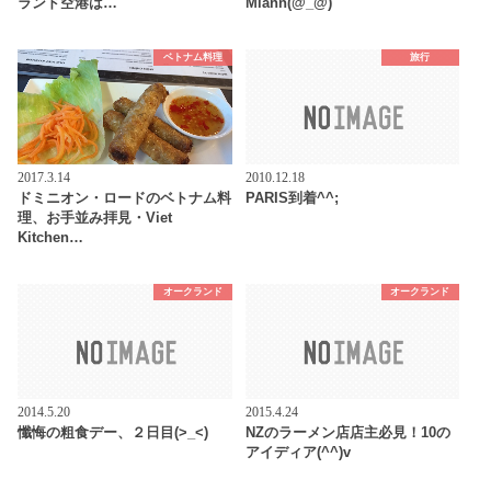
ランド空港は…
Miann(@_@)
ベトナム料理
旅行
2017.3.14
2010.12.18
ドミニオン・ロードのベトナム料
PARIS到着^^;
理、お手並み拝見・Viet
Kitchen…
オークランド
オークランド
2014.5.20
2015.4.24
懺悔の粗食デー、２日目(>_<)
NZのラーメン店店主必見！10の
アイディア(^^)v