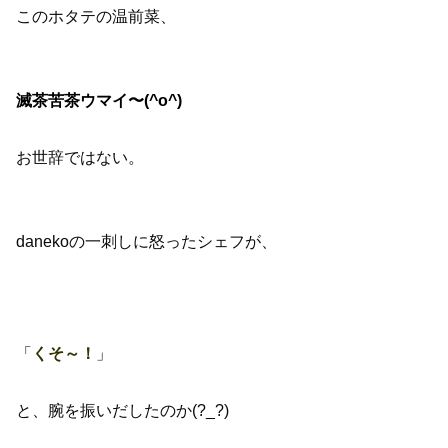
このホタテの温前菜、
滅茶苦茶ウマイ〜(^o^)
お世辞ではない。
danekoの一刺しに怒ったシェフが、
「
」
くそ～！
と、腕を振いだしたのか(?_?)