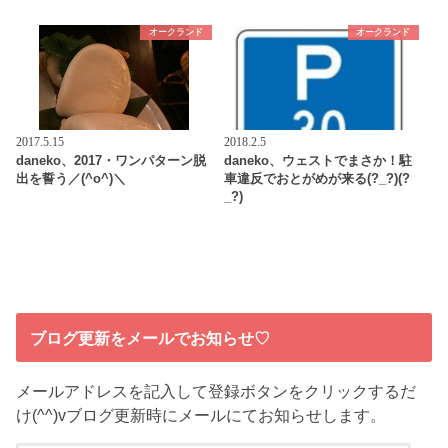
オークランド
オークランド
2017.5.15
2018.2.5
daneko、2017・ワンパターン脱
daneko、ウェストでまさか！駐
出を誓う／(^o^)＼
車違反でおとがめが来る(?_?)(?
_?)
ブログ更新をメールでお知らせ♡
メールアドレスを記入して登録ボタンをクリックするだ
け(^^)vブログ更新時にメールにてお知らせします。