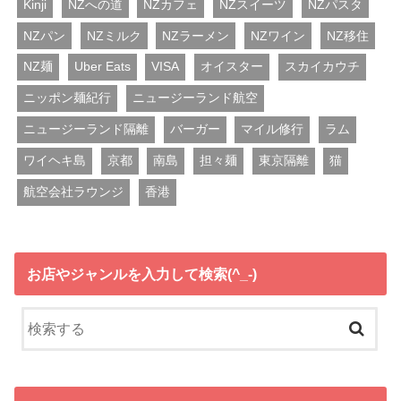
Kinji
NZへの道
NZカフェ
NZスイーツ
NZパスタ
NZパン
NZミルク
NZラーメン
NZワイン
NZ移住
NZ麺
Uber Eats
VISA
オイスター
スカイカウチ
ニッポン麺紀行
ニュージーランド航空
ニュージーランド隔離
バーガー
マイル修行
ラム
ワイヘキ島
京都
南島
担々麺
東京隔離
猫
航空会社ラウンジ
香港
お店やジャンルを入力して検索(^_-)