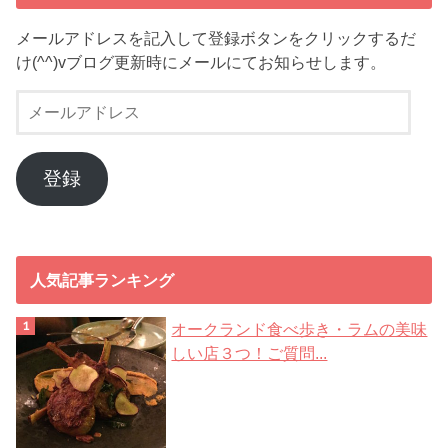
メールアドレスを記入して登録ボタンをクリックするだ
け(^^)vブログ更新時にメールにてお知らせします。
メ
ー
ル
ア
登録
ド
レ
ス
人気記事ランキング
オークランド食べ歩き・ラムの美味
しい店３つ！ご質問...