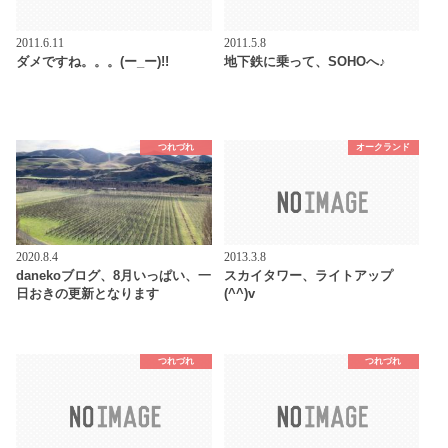
2011.6.11
2011.5.8
ダメですね。。。(ー_ー)!!
地下鉄に乗って、SOHOへ♪
つれづれ
オークランド
2020.8.4
2013.3.8
danekoブログ、8月いっぱい、一
スカイタワー、ライトアップ
日おきの更新となります
(^^)v
つれづれ
つれづれ