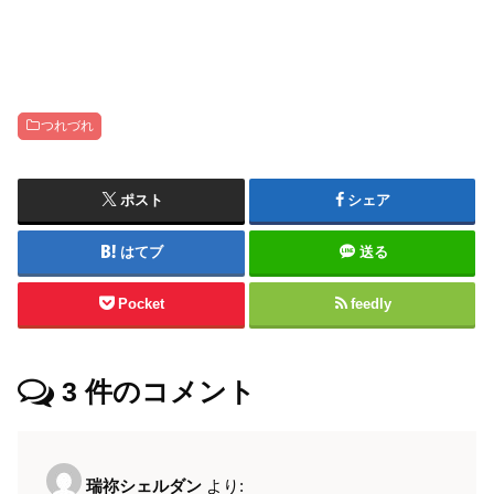
つれづれ
ポスト
シェア
はてブ
送る
Pocket
feedly
3
件のコメント
瑞祢シェルダン
より: