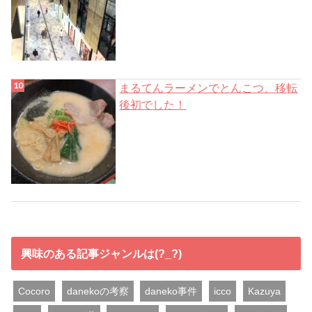
まるてんラーメンでとんこつ、移転
後初でした！
興味のある記事ジャンルは(?_?)
Cocoro
danekoの考察
daneko事件
icco
Kazuya