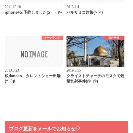
2011.10.10
2013.4.4
iphone4S,予約しました($・・)/~
バルサミコ炸裂(>_<)
オークランド
海外事情
2013.3.23
2019.3.15
娘daneko、タレントショー出場
クライストチャーチのモスクで銃
(^_^)/
撃乱射事件(@_@)
ブログ更新をメールでお知らせ♡