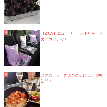
【2019】ニュージーランド航空・ス
カイカウチでエ...
念願の、ノースのこの店についに初
訪問！