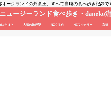
称オークランドの外食王。すべて自腹の食べ歩き記録で
ニュージーランド食べ歩き・daneko
nekoとは？
人気の旅行記
NZぐるめ
NZワイナリー
京都
コブログの登場人物をご紹介
nekoって毎日食べ歩いてるの？？
daneko、羽田空港でANAの格下ラウン
日本食
洋食系＆キウィフード
エスニック・各国料理
スイーツ・パン
カフェ
バー
セントラル・オタゴ
ホークス・ベイ
マルティンボロー
ワイパラ
ワイヘキ・オークランド
ジに案内される(@_@)もくじ♪