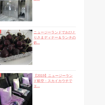
ニュージーランドでおひと
りさまディナー＆ランチの
処...
【2019】ニュージーラン
ド航空・スカイカウチで
エ...