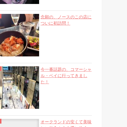
念願の、ノースのこの店に
ついに初訪問！
今一番話題の、コマーシャ
ル・ベイに行ってきまし
た！
オークランドの安くて美味