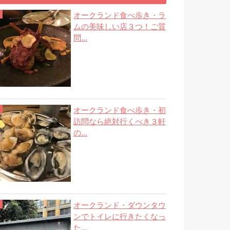
オークランド食べ歩き・ラ
ムの美味しい店３つ！ご質
問...
オークランド食べ歩き・初
訪問なら絶対行くべき３軒
の...
オークランド・ダウンタウ
ンでトイレに行きたくなっ
た...