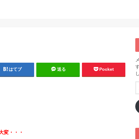
はてブ
送る
Pocket
大変・・・