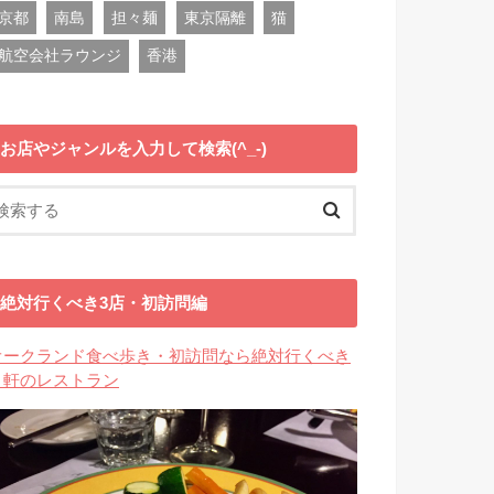
京都
南島
担々麺
東京隔離
猫
航空会社ラウンジ
香港
お店やジャンルを入力して検索(^_-)
絶対行くべき3店・初訪問編
オークランド食べ歩き・初訪問なら絶対行くべき
３軒のレストラン