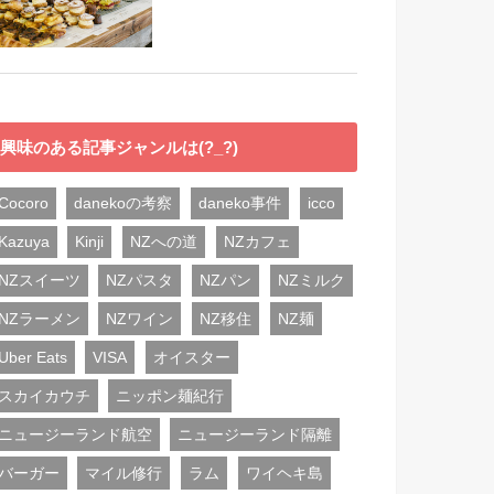
興味のある記事ジャンルは(?_?)
Cocoro
danekoの考察
daneko事件
icco
Kazuya
Kinji
NZへの道
NZカフェ
NZスイーツ
NZパスタ
NZパン
NZミルク
NZラーメン
NZワイン
NZ移住
NZ麺
Uber Eats
VISA
オイスター
スカイカウチ
ニッポン麺紀行
ニュージーランド航空
ニュージーランド隔離
バーガー
マイル修行
ラム
ワイヘキ島