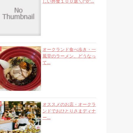
しい外食１００選＼(^o^...
オークランド食べ歩き・一
風堂のラーメン、どうなっ
て...
オススメのお店・オークラ
ンドでおひとりさまディナ
ー...