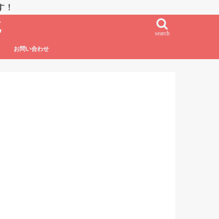
す！
流
search
お問い合わせ
鮨・刺し身・高級系
NZラーメン
居酒屋系
その他日本食
フレンチ・フレンチフュージョン
イタリアン・イタリアンフュージョン
エスニック系フュージョン
チャイニーズ
インド料理
ベトナム料理
タイ料理
中南米系
韓国料理