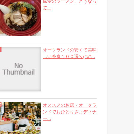
風堂のラーメン、どうなっ
て...
オークランドの安くて美味
しい外食１００選＼(^o^...
オススメのお店・オークラ
ンドでおひとりさまディナ
ー...