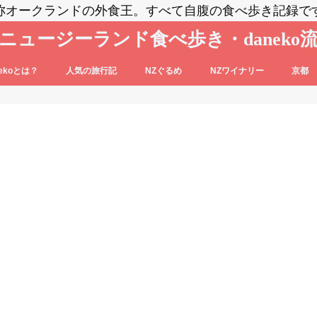
称オークランドの外食王。すべて自腹の食べ歩き記録で
ニュージーランド食べ歩き・daneko
nekoとは？
人気の旅行記
NZぐるめ
NZワイナリー
京都
コブログの登場人物をご紹介
nekoって毎日食べ歩いてるの？？
daneko、羽田空港でANAの格下ラウン
日本食
洋食系＆キウィフード
エスニック・各国料理
スイーツ・パン
カフェ
バー
セントラル・オタゴ
ホークス・ベイ
マルティンボロー
ワイパラ
ワイヘキ・オークランド
ジに案内される(@_@)もくじ♪