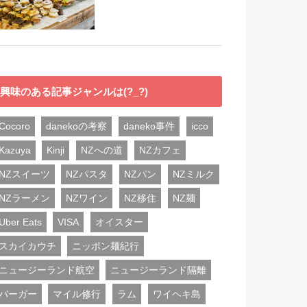
興味のある記事ジャンルは(?_?)
Cocoro
danekoの考察
daneko事件
icco
Kazuya
Kinji
NZへの道
NZカフェ
NZスイーツ
NZパスタ
NZパン
NZミルク
NZラーメン
NZワイン
NZ移住
NZ麺
Uber Eats
VISA
オイスター
スカイカウチ
ニッポン麺紀行
ニュージーランド航空
ニュージーランド隔離
バーガー
マイル修行
ラム
ワイヘキ島