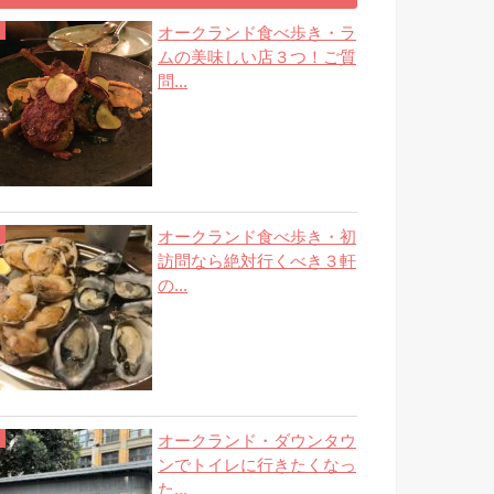
オークランド食べ歩き・ラ
ムの美味しい店３つ！ご質
問...
オークランド食べ歩き・初
訪問なら絶対行くべき３軒
の...
オークランド・ダウンタウ
ンでトイレに行きたくなっ
た...