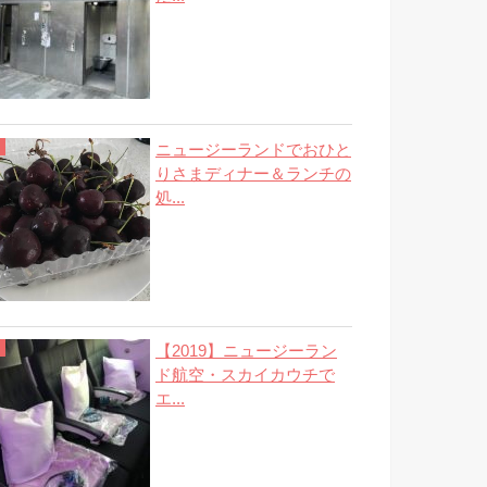
ニュージーランドでおひと
りさまディナー＆ランチの
処...
【2019】ニュージーラン
ド航空・スカイカウチで
エ...