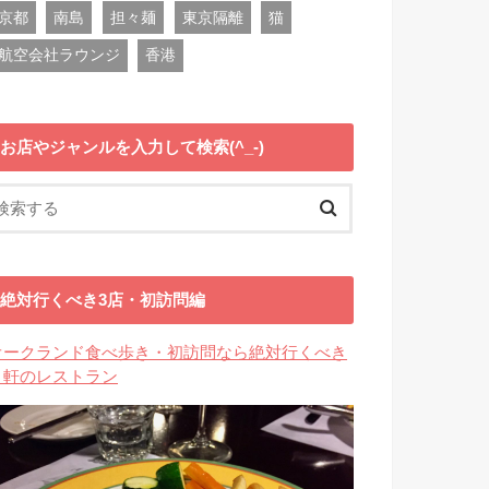
京都
南島
担々麺
東京隔離
猫
航空会社ラウンジ
香港
お店やジャンルを入力して検索(^_-)
絶対行くべき3店・初訪問編
オークランド食べ歩き・初訪問なら絶対行くべき
３軒のレストラン