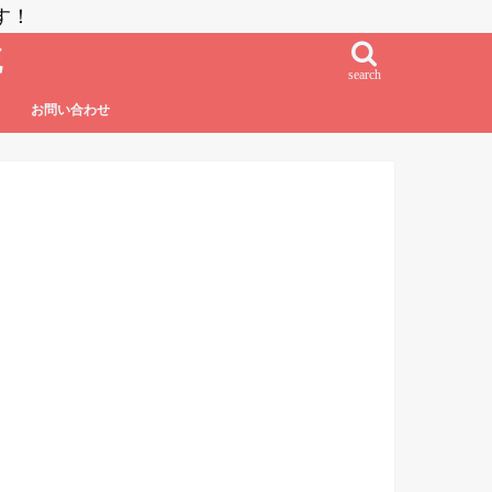
す！
流
search
お問い合わせ
鮨・刺し身・高級系
NZラーメン
居酒屋系
その他日本食
フレンチ・フレンチフュージョン
イタリアン・イタリアンフュージョン
エスニック系フュージョン
チャイニーズ
インド料理
ベトナム料理
タイ料理
中南米系
韓国料理