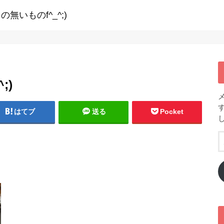
無いものf^_^;)
;)
はてブ
送る
Pocket