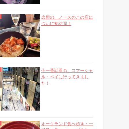
念願の、ノースのこの店に
ついに初訪問！
今一番話題の、コマーシャ
ル・ベイに行ってきまし
た！
オークランド食べ歩き・一