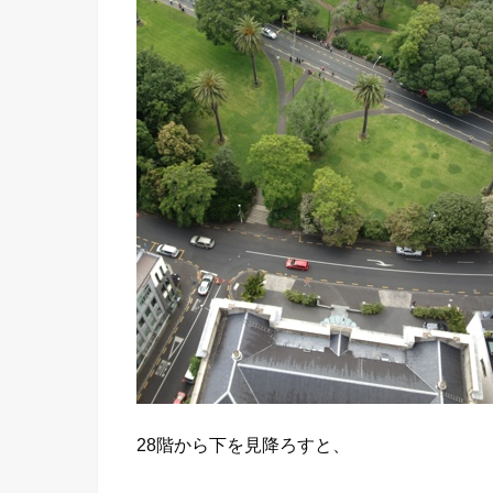
28階から下を見降ろすと、