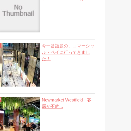
今一番話題の、コマーシャ
ル・ベイに行ってきまし
た！
Newmarket Westfield・客
層が不釣...