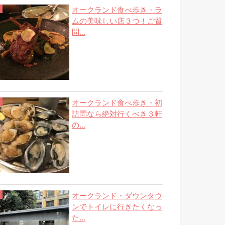
オークランド食べ歩き・ラ
ムの美味しい店３つ！ご質
問...
オークランド食べ歩き・初
訪問なら絶対行くべき３軒
の...
オークランド・ダウンタウ
ンでトイレに行きたくなっ
た...