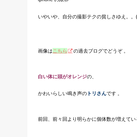
いやいや、自分の撮影テクの貧しさゆえ。。(T
画像は
こちら
の過去ブログでどうぞ 。
白い体に頭がオレンジ
の、
かわいらしい鳴き声の
トリさん
です 。
前回、前々回より明らかに個体数が増えてい