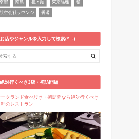
京都
南島
担々麺
東京隔離
猫
航空会社ラウンジ
香港
お店やジャンルを入力して検索(^_-)
絶対行くべき3店・初訪問編
オークランド食べ歩き・初訪問なら絶対行くべき
３軒のレストラン