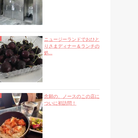
ニュージーランドでおひと
りさまディナー＆ランチの
処...
念願の、ノースのこの店に
ついに初訪問！