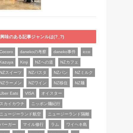
興味のある記事ジャンルは(?_?)
Cocoro
danekoの考察
daneko事件
icco
Kazuya
Kinji
NZへの道
NZカフェ
NZスイーツ
NZパスタ
NZパン
NZミルク
NZラーメン
NZワイン
NZ移住
NZ麺
Uber Eats
VISA
オイスター
スカイカウチ
ニッポン麺紀行
ニュージーランド航空
ニュージーランド隔離
バーガー
マイル修行
ラム
ワイヘキ島