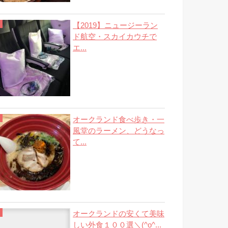
【2019】ニュージーラン
ド航空・スカイカウチで
エ...
オークランド食べ歩き・一
風堂のラーメン、どうなっ
て...
オークランドの安くて美味
しい外食１００選＼(^o^...