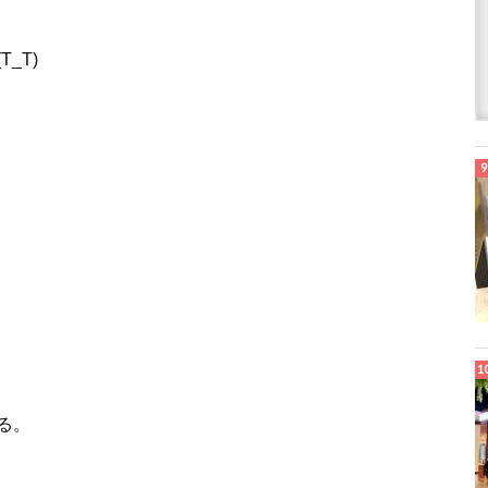
_T)
る。