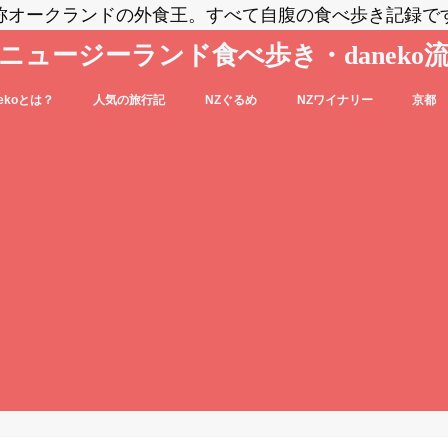
称オークランドの外食王。すべて自腹の食べ歩き記録で
ニュージーランド食べ歩き・daneko
nekoとは？
人気の旅行記
NZぐるめ
NZワイナリー
京都
コブログの登場人物をご紹介
nekoって毎日食べ歩いてるの？？
daneko、羽田空港でANAの格下ラウン
日本食
洋食系＆キウィフード
エスニック・各国料理
スイーツ・パン
カフェ
バー
セントラル・オタゴ
ホークス・ベイ
マルティンボロー
ワイパラ
ワイヘキ・オークランド
ジに案内される(@_@)もくじ♪