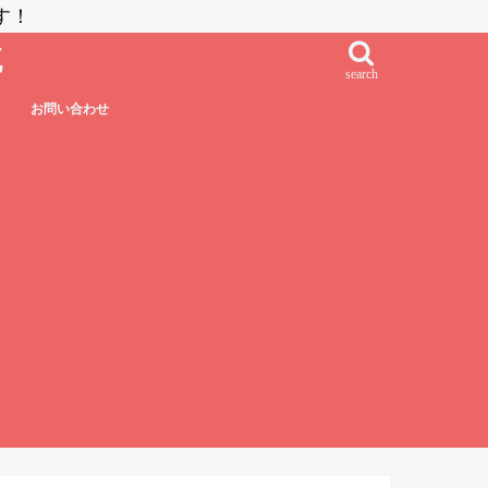
す！
流
search
お問い合わせ
鮨・刺し身・高級系
NZラーメン
居酒屋系
その他日本食
フレンチ・フレンチフュージョン
イタリアン・イタリアンフュージョン
エスニック系フュージョン
チャイニーズ
インド料理
ベトナム料理
タイ料理
中南米系
韓国料理