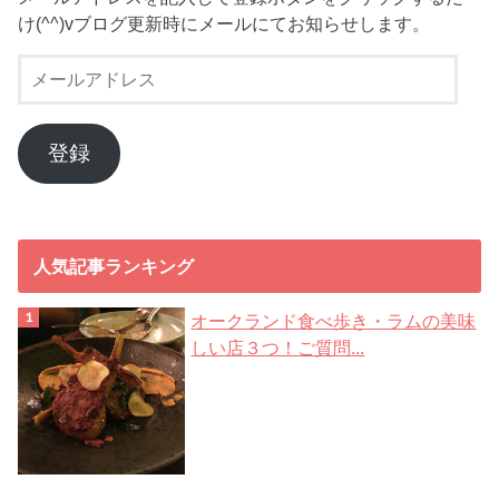
け(^^)vブログ更新時にメールにてお知らせします。
メ
ー
ル
ア
登録
ド
レ
ス
人気記事ランキング
オークランド食べ歩き・ラムの美味
しい店３つ！ご質問...