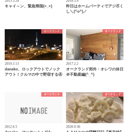
2015.5.24
2018.3.9
キャイ～ン、緊急帰国(>_<)
昨日はホームパーティでアジ尽く
し＼(^o^)／
オークランド
オークランド
2019.3.13
2017.2.2
daneko、ロックアウトでノック
オークランド郊外・オレワの休日
アウト！クルマの中で野宿する④
＠不動産編(^_^)
オークランド
オークランド
2012.6.5
2020.9.30