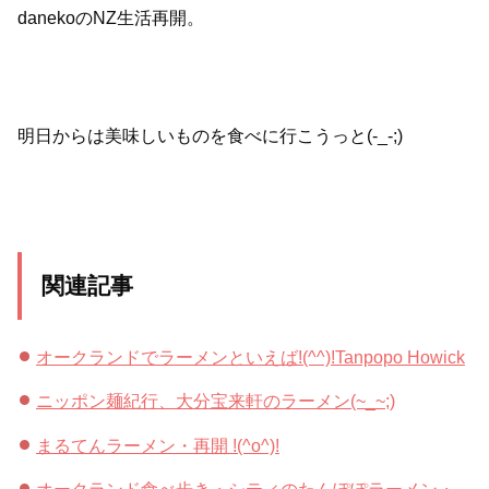
danekoのNZ生活再開。
明日からは美味しいものを食べに行こうっと(-_-;)
関連記事
オークランドでラーメンといえば!(^^)!Tanpopo Howick
ニッポン麺紀行、大分宝来軒のラーメン(~_~;)
まるてんラーメン・再開 !(^o^)!