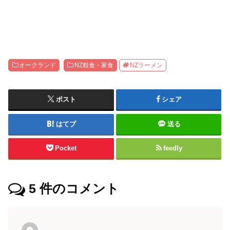
オークランド
NZ粗食・家食
NZラーメン
ポスト
シェア
はてブ
送る
Pocket
feedly
5
件のコメント