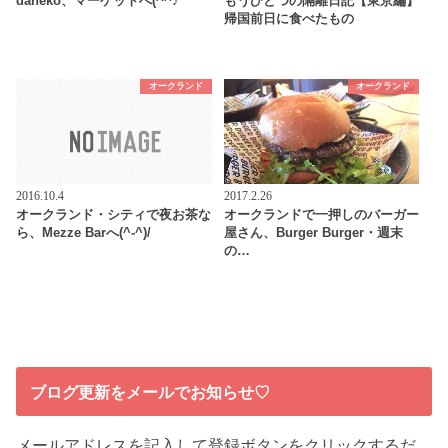
daneko、マーケットへ(^^♪
もうひとつの隔離日記【東京編】
帰国前日に食べたもの
オークランド
オークランド
2016.10.4
2017.2.26
オークランド・シティで夜お茶な
オークランドで一押しのバーガー
ら、Mezze Barへ(^-^)/
屋さん、Burger Burger・週末
の…
ブログ更新をメールでお知らせ♡
メールアドレスを記入して登録ボタンをクリックするだ