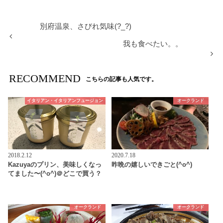
別府温泉、さびれ気味(?_?)
我も食べたい。。
RECOMMEND
こちらの記事も人気です。
イタリアン・イタリアンフュージョン
オークランド
2018.2.12
2020.7.18
Kazuyaのプリン、美味しくなっ
昨晩の嬉しいできごと(^o^)
てました〜(^o^)＠どこで買う？
オークランド
オークランド