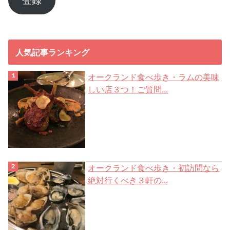
登録
ド
レ
ス
人気記事ランキング
オークランド食べ歩き・ラムの美味
しい店３つ！ご質問...
オークランド食べ歩き・初訪問なら
絶対行くべき３軒の...