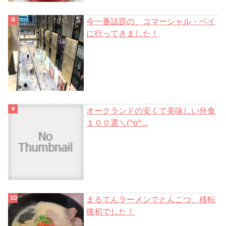
今一番話題の、コマーシャル・ベイ
に行ってきました！
オークランドの安くて美味しい外食
１００選＼(^o^...
まるてんラーメンでとんこつ、移転
後初でした！