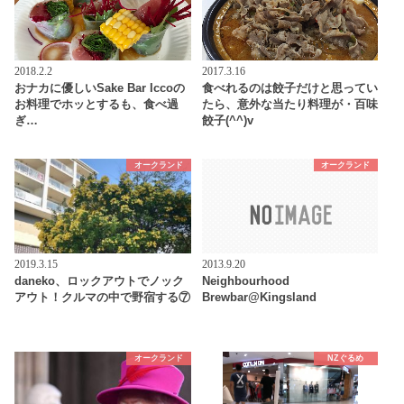
2018.2.2
2017.3.16
おナカに優しいSake Bar Iccoの
食べれるのは餃子だけと思ってい
お料理でホッとするも、食べ過
たら、意外な当たり料理が・百味
ぎ…
餃子(^^)v
オークランド
オークランド
2019.3.15
2013.9.20
daneko、ロックアウトでノック
Neighbourhood
アウト！クルマの中で野宿する⑦
Brewbar@Kingsland
オークランド
NZぐるめ