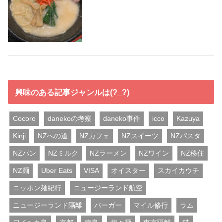
興味のある記事ジャンルは(?_?)
Cocoro
danekoの考察
daneko事件
icco
Kazuya
Kinji
NZへの道
NZカフェ
NZスイーツ
NZパスタ
NZパン
NZミルク
NZラーメン
NZワイン
NZ移住
NZ麺
Uber Eats
VISA
オイスター
スカイカウチ
ニッポン麺紀行
ニュージーランド航空
ニュージーランド隔離
バーガー
マイル修行
ラム