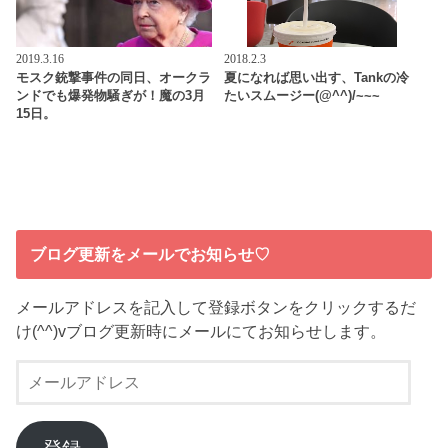
2019.3.16
2018.2.3
モスク銃撃事件の同日、オークラ
夏になれば思い出す、Tankの冷
ンドでも爆発物騒ぎが！魔の3月
たいスムージー(@^^)/~~~
15日。
ブログ更新をメールでお知らせ♡
メールアドレスを記入して登録ボタンをクリックするだ
け(^^)vブログ更新時にメールにてお知らせします。
メ
ー
ル
ア