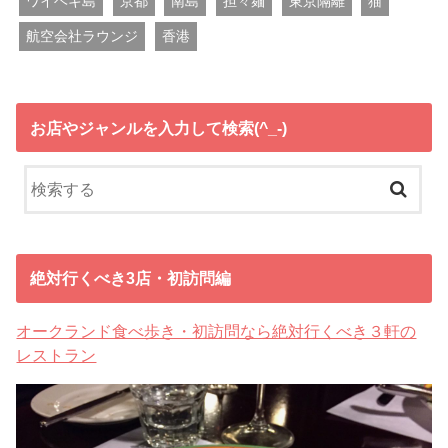
ワイヘキ島
京都
南島
担々麺
東京隔離
猫
航空会社ラウンジ
香港
お店やジャンルを入力して検索(^_-)
絶対行くべき3店・初訪問編
オークランド食べ歩き・初訪問なら絶対行くべき３軒の
レストラン