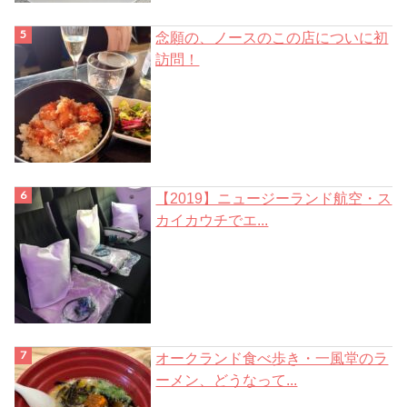
念願の、ノースのこの店についに初
訪問！
【2019】ニュージーランド航空・ス
カイカウチでエ...
オークランド食べ歩き・一風堂のラ
ーメン、どうなって...