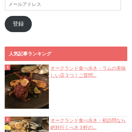
メ
ー
ル
ア
登録
ド
レ
ス
人気記事ランキング
オークランド食べ歩き・ラムの美味
しい店３つ！ご質問...
オークランド食べ歩き・初訪問なら
絶対行くべき３軒の...