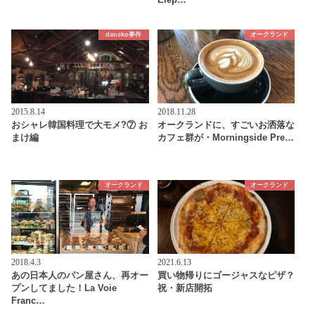
Elep…
daneko事件
オークランド
2015.8.14
2018.11.28
おシャレ韓国料理で大モメ?⑦ お
オークランドに、すごいお洒落な
まけ編
カフェ群が・Morningside Pre…
オークランド
オークランド
2018.4.3
2021.6.13
あの日本人のパン屋さん、再オー
買い物帰りにゴージャスなピザ？
プンしてました！La Voie
祝・新店開拓
Franc…