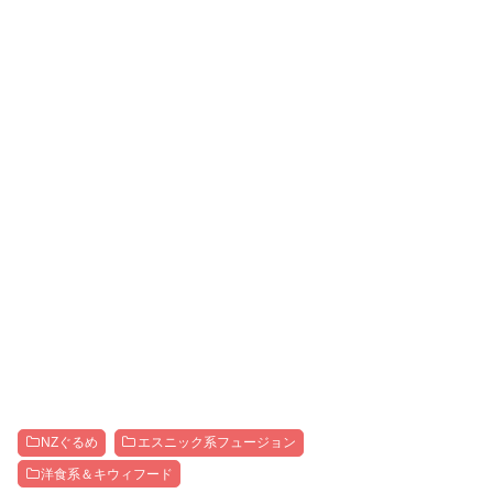
NZぐるめ
エスニック系フュージョン
洋食系＆キウィフード