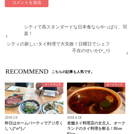
シティで高スタンダードな日本食ならやっぱり、写
楽！
シティの新しいタイ料理で大失敗！日曜日でシェフ
不在のせいか(>_<)
RECOMMEND
こちらの記事も人気です。
オークランド
オークランド
2018.3.9
2018.4.18
昨日はホームパーティでアジ尽く
老舗タイ料理店の女主人、オーク
し＼(^o^)／
ランドのタイ料理を斬る！Blue