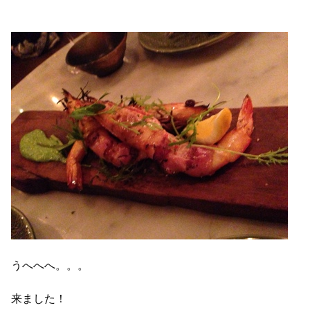
うへへへ。。。
来ました！