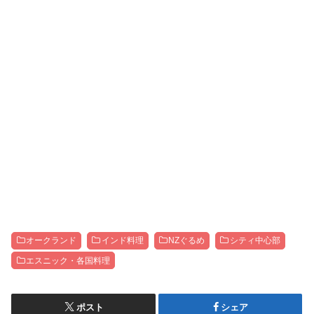
オークランド
インド料理
NZぐるめ
シティ中心部
エスニック・各国料理
ポスト
シェア