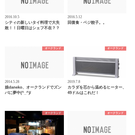
2016.10.5
2016.5.12
シティの新しいタイ料理で大失
回復食・ベジ餃子。。
敗！！日曜日はシェフ不在？？
オークランド
オークランド
2014.5.28
2019.7.8
娘daneko、オークランドでズン
カラダを芯から温めるヒーター、
バに夢中(^_^)/
49ドルはこれだ！
オークランド
オークランド