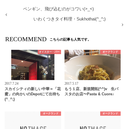
ペンギン、飛び込むのがコワい(>_<)
いわくつきタイ料理・Sukhothai(^_^;)
RECOMMEND
こちらの記事も人気です。
オイスター・バー
オークランド
2017.7.24
2017.5.17
スカイシティの新しい中華＝「花
もう１店、新規開拓(^^)v 生パ
蜜」の向かいのDepotにて出待ち
スタのお店〜Pasta & Cuore♪
(^_^;)
オークランド
オークランド