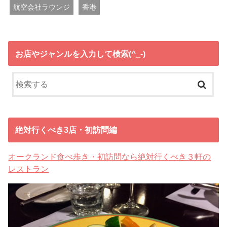
航空会社ラウンジ
香港
お店やジャンルを入力して検索(^_-)
絶対行くべき3店・初訪問編
オークランド食べ歩き・初訪問なら絶対行くべき３軒の
レストラン