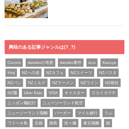
興味のある記事ジャンルは(?_?)
Cocoro
danekoの考察
daneko事件
icco
Kazuya
Kinji
NZへの道
NZカフェ
NZスイーツ
NZパスタ
NZパン
NZミルク
NZラーメン
NZワイン
NZ移住
NZ麺
Uber Eats
VISA
オイスター
スカイカウチ
ニッポン麺紀行
ニュージーランド航空
ニュージーランド隔離
バーガー
マイル修行
ラム
ワイヘキ島
京都
南島
担々麺
東京隔離
猫