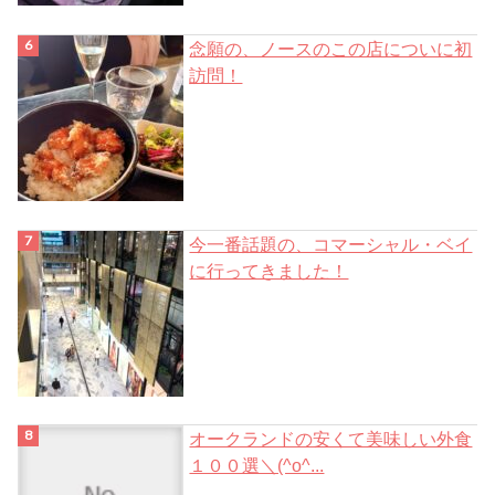
念願の、ノースのこの店についに初
訪問！
今一番話題の、コマーシャル・ベイ
に行ってきました！
オークランドの安くて美味しい外食
１００選＼(^o^...