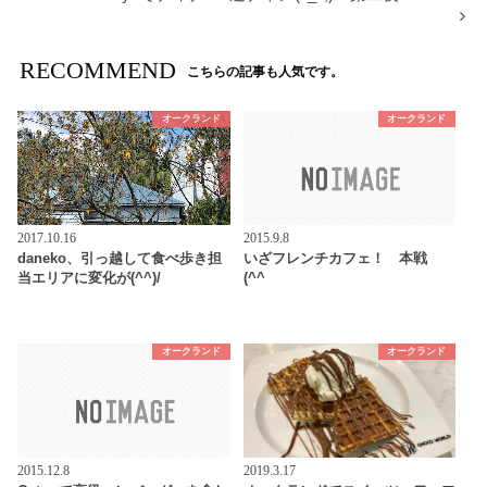
RECOMMEND
こちらの記事も人気です。
オークランド
オークランド
2017.10.16
2015.9.8
daneko、引っ越して食べ歩き担
いざフレンチカフェ！ 本戦
当エリアに変化が(^^)/
(^^ゞ
オークランド
オークランド
2015.12.8
2019.3.17