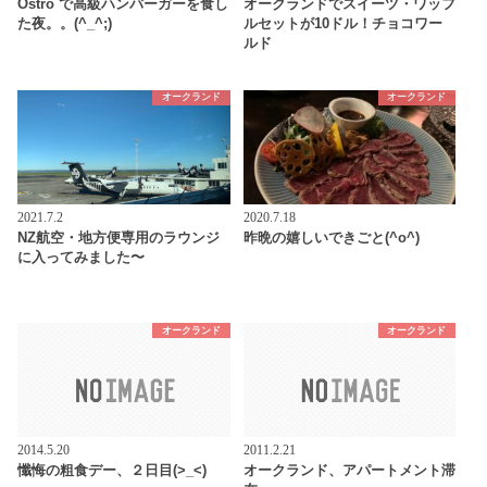
Ostro で高級ハンバーガーを食し
オークランドでスイーツ・ワッフ
た夜。。(^_^;)
ルセットが10ドル！チョコワー
ルド
オークランド
オークランド
2021.7.2
2020.7.18
NZ航空・地方便専用のラウンジ
昨晩の嬉しいできごと(^o^)
に入ってみました〜
オークランド
オークランド
2014.5.20
2011.2.21
懺悔の粗食デー、２日目(>_<)
オークランド、アパートメント滞