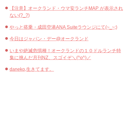
【注意】オークランド・ウマ安ランチMAP が表示され
ない(?_?)
やっと搭乗・成田空港ANA Suiteラウンジにて(~_~;)
今日はジャパン・デー@オークランド
いまや絶滅危惧種！オークランドの１０ドルランチ特
集に挑んだ月刊NZ、スゴイぞ＼(^o^)／
daneko,生きてます。