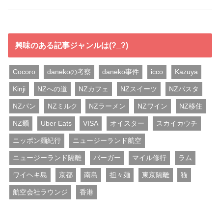
興味のある記事ジャンルは(?_?)
Cocoro
danekoの考察
daneko事件
icco
Kazuya
Kinji
NZへの道
NZカフェ
NZスイーツ
NZパスタ
NZパン
NZミルク
NZラーメン
NZワイン
NZ移住
NZ麺
Uber Eats
VISA
オイスター
スカイカウチ
ニッポン麺紀行
ニュージーランド航空
ニュージーランド隔離
バーガー
マイル修行
ラム
ワイヘキ島
京都
南島
担々麺
東京隔離
猫
航空会社ラウンジ
香港