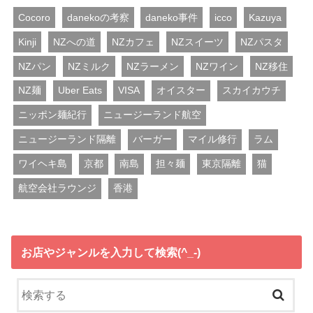
Cocoro
danekoの考察
daneko事件
icco
Kazuya
Kinji
NZへの道
NZカフェ
NZスイーツ
NZパスタ
NZパン
NZミルク
NZラーメン
NZワイン
NZ移住
NZ麺
Uber Eats
VISA
オイスター
スカイカウチ
ニッポン麺紀行
ニュージーランド航空
ニュージーランド隔離
バーガー
マイル修行
ラム
ワイヘキ島
京都
南島
担々麺
東京隔離
猫
航空会社ラウンジ
香港
お店やジャンルを入力して検索(^_-)