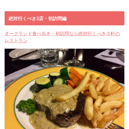
絶対行くべき3店・初訪問編
オークランド食べ歩き・初訪問なら絶対行くべき３軒の
レストラン