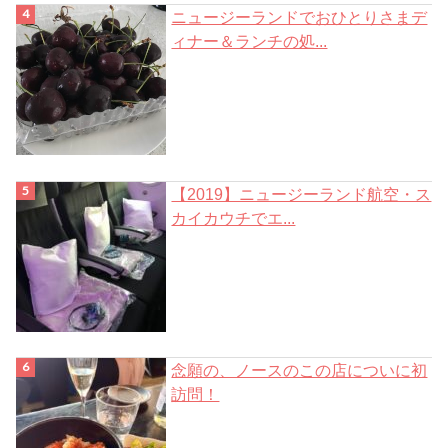
ニュージーランドでおひとりさまデ
ィナー＆ランチの処...
【2019】ニュージーランド航空・ス
カイカウチでエ...
念願の、ノースのこの店についに初
訪問！