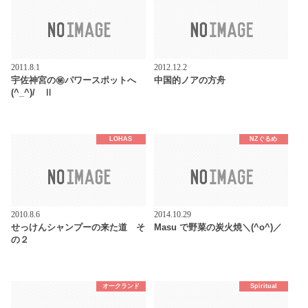
2011.8.1
2012.12.2
宇佐神宮の㊙パワースポットへ
中国的ノアの方舟
(^_^)/ Ⅱ
LOHAS
NZぐるめ
2010.8.6
2014.10.29
せっけんシャンプーの来た道 そ
Masu で野菜の炭火焼＼(^o^)／
の２
オークランド
Spiritual