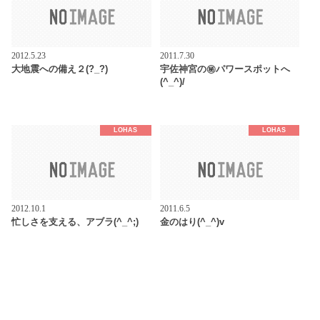
2012.5.23
2011.7.30
大地震への備え２(?_?)
宇佐神宮の㊙パワースポットへ
(^_^)/
LOHAS
LOHAS
2012.10.1
2011.6.5
忙しさを支える、アブラ(^_^;)
金のはり(^_^)v