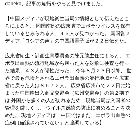
daneko、記事の魚拓をやっと見つけました。
【中国メディアが現地衛生当局の情報として伝えたとこ
ろによると、 同国南部の広東省でエボラウイルスを保有
しているとみられる人、４３人が見つかった。 露国営メ
ディア「ロシアの声」の中国語電子版が２２日伝えた。
広東省衛生・計画生育委員会の陳元勝主任によると、 エ
ボラ出血熱の流行地域から戻った人を対象に検査を行っ
た結果、４３人が陽性だった。 今年８月２３日以降、 世
界で最も危険とされるエボラ出血熱の流行地域から広東
省に戻った人は８６７２人。 広東省広州市で２２日に始
まった中国輸出入商品交易会（広州交易会）の第２期で
は 外国から多くの人が訪れるため、現地当局は入国者の
管理を厳しくし、 ウイルス感染の防止に努めることを決
めた。 現地メディアは「中国ではまだ、エボラ出血熱の
症例は確認されていない」と強調している】