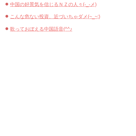
中国の好景気を信じるＮＺの人々(-_-メ)
こんな危ない投資、近づいちゃダメ(~_~;)
歌っておぼえる中国語音(^^♪