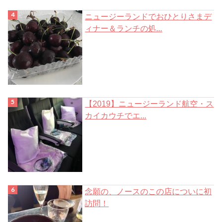
ニュージーランドでおひとりさまデ
ィナー＆ランチの処...
【2019】ニュージーランド航空・ス
カイカウチでエ...
念願の、ノースのこの店についに初
訪問！