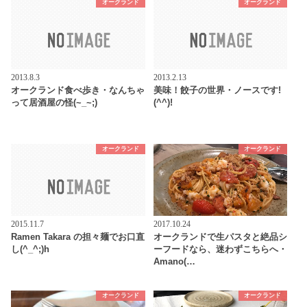
オークランド
オークランド
2013.8.3
2013.2.13
オークランド食べ歩き・なんちゃ
美味！餃子の世界・ノースです!
って居酒屋の怪(~_~;)
(^^)!
オークランド
オークランド
2015.11.7
2017.10.24
Ramen Takara の担々麺でお口直
オークランドで生パスタと絶品シ
し(^_^;)h
ーフードなら、迷わずこちらへ・
Amano(…
オークランド
オークランド