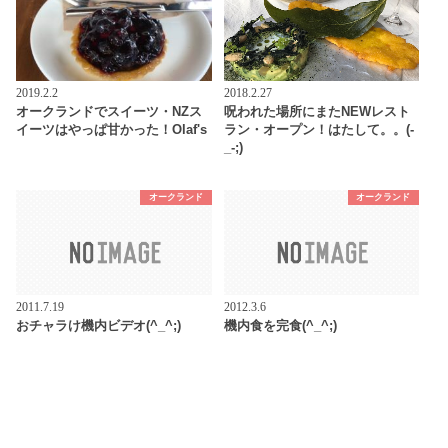
2019.2.2
2018.2.27
オークランドでスイーツ・NZス
呪われた場所にまたNEWレスト
イーツはやっぱ甘かった！Olaf's
ラン・オープン！はたして。。(-
_-;)
オークランド
オークランド
2011.7.19
2012.3.6
おチャラけ機内ビデオ(^_^;)
機内食を完食(^_^;)