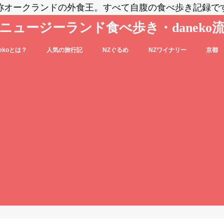
称オークランドの外食王。すべて自腹の食べ歩き記録で
ニュージーランド食べ歩き・daneko
nekoとは？
人気の旅行記
NZぐるめ
NZワイナリー
京都
コブログの登場人物をご紹介
nekoって毎日食べ歩いてるの？？
daneko、羽田空港でANAの格下ラウン
日本食
洋食系＆キウィフード
エスニック・各国料理
スイーツ・パン
カフェ
バー
セントラル・オタゴ
ホークス・ベイ
マルティンボロー
ワイパラ
ワイヘキ・オークランド
ジに案内される(@_@)もくじ♪