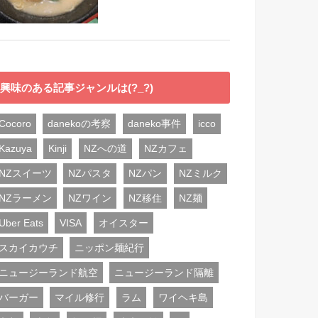
興味のある記事ジャンルは(?_?)
Cocoro
danekoの考察
daneko事件
icco
Kazuya
Kinji
NZへの道
NZカフェ
NZスイーツ
NZパスタ
NZパン
NZミルク
NZラーメン
NZワイン
NZ移住
NZ麺
Uber Eats
VISA
オイスター
スカイカウチ
ニッポン麺紀行
ニュージーランド航空
ニュージーランド隔離
バーガー
マイル修行
ラム
ワイヘキ島