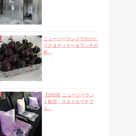
ニュージーランドでおひと
りさまディナー＆ランチの
処...
【2019】ニュージーラン
ド航空・スカイカウチで
エ...