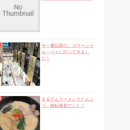
今一番話題の、コマーシャ
ル・ベイに行ってきまし
た！
まるてんラーメンでとんこ
つ、移転後初でした！