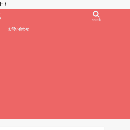
す！
流
search
お問い合わせ
鮨・刺し身・高級系
NZラーメン
居酒屋系
その他日本食
フレンチ・フレンチフュージョン
イタリアン・イタリアンフュージョン
エスニック系フュージョン
チャイニーズ
インド料理
ベトナム料理
タイ料理
中南米系
韓国料理