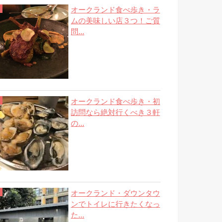
オークランド食べ歩き・ラ
ムの美味しい店３つ！ご質
問...
オークランド食べ歩き・初
訪問なら絶対行くべき３軒
の...
オークランド・ダウンタウ
ンでトイレに行きたくなっ
た...