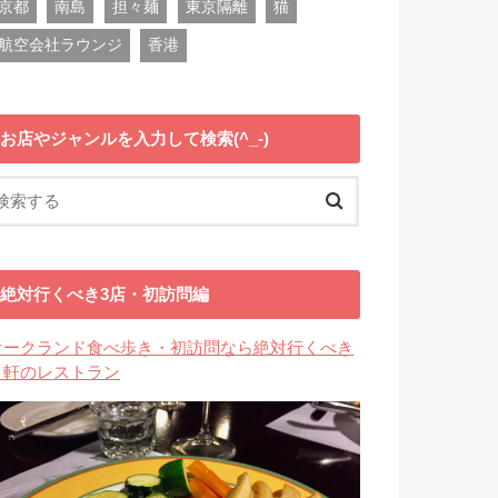
京都
南島
担々麺
東京隔離
猫
航空会社ラウンジ
香港
お店やジャンルを入力して検索(^_-)
絶対行くべき3店・初訪問編
オークランド食べ歩き・初訪問なら絶対行くべき
３軒のレストラン