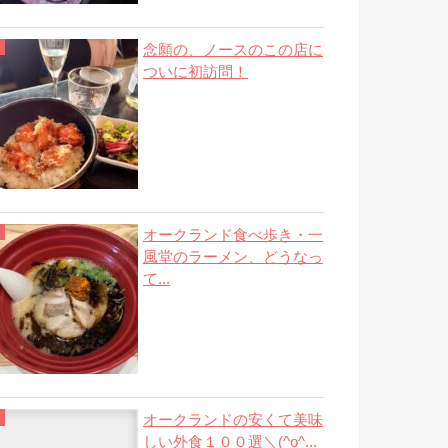
念願の、ノースのこの店に
ついに初訪問！
オークランド食べ歩き・一
風堂のラーメン、どうなっ
て...
オークランドの安くて美味
しい外食１００選＼(^o^...