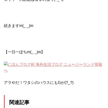
続きますm(_ _)m
【一日一ぽちm(_ _)m】
アラやだ！ワタシのハウスにもGが(?_?)
関連記事