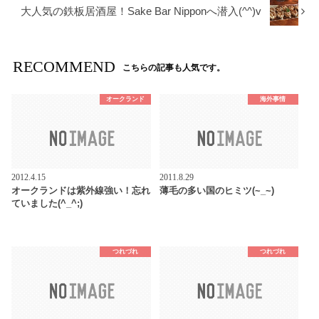
大人気の鉄板居酒屋！Sake Bar Nipponへ潜入(^^)v
RECOMMEND
こちらの記事も人気です。
オークランド
海外事情
2012.4.15
2011.8.29
オークランドは紫外線強い！忘れ
薄毛の多い国のヒミツ(~_~)
ていました(^_^;)
つれづれ
つれづれ