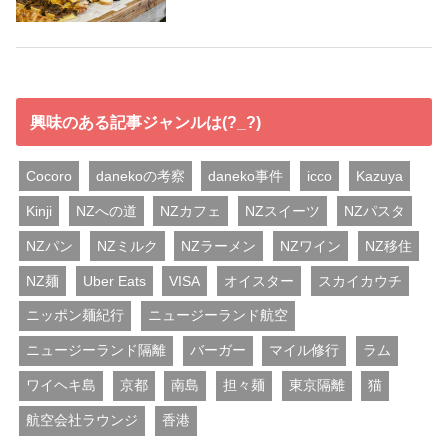
興味のある記事ジャンルは(?_?)
Cocoro
danekoの考察
daneko事件
icco
Kazuya
Kinji
NZへの道
NZカフェ
NZスイーツ
NZパスタ
NZパン
NZミルク
NZラーメン
NZワイン
NZ移住
NZ麺
Uber Eats
VISA
オイスター
スカイカウチ
ニッポン麺紀行
ニュージーランド航空
ニュージーランド隔離
バーガー
マイル修行
ラム
ワイヘキ島
京都
南島
担々麺
東京隔離
猫
航空会社ラウンジ
香港