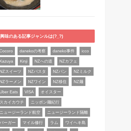
興味のある記事ジャンルは(?_?)
Cocoro
danekoの考察
daneko事件
icco
Kazuya
Kinji
NZへの道
NZカフェ
NZスイーツ
NZパスタ
NZパン
NZミルク
NZラーメン
NZワイン
NZ移住
NZ麺
Uber Eats
VISA
オイスター
スカイカウチ
ニッポン麺紀行
ニュージーランド航空
ニュージーランド隔離
バーガー
マイル修行
ラム
ワイヘキ島