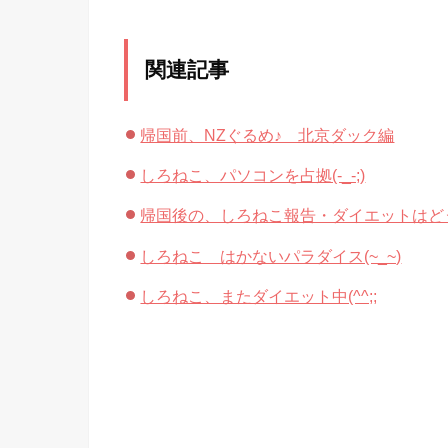
関連記事
帰国前、NZぐるめ♪ 北京ダック編
しろねこ、パソコンを占拠(-_-;)
帰国後の、しろねこ報告・ダイエットはど
しろねこ はかないパラダイス(~_~)
しろねこ、またダイエット中(^^;;