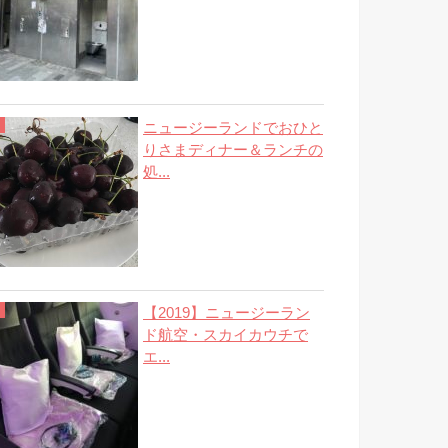
ニュージーランドでおひと
りさまディナー＆ランチの
処...
【2019】ニュージーラン
ド航空・スカイカウチで
エ...