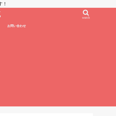
す！
流
search
お問い合わせ
鮨・刺し身・高級系
NZラーメン
居酒屋系
その他日本食
フレンチ・フレンチフュージョン
イタリアン・イタリアンフュージョン
エスニック系フュージョン
チャイニーズ
インド料理
ベトナム料理
タイ料理
中南米系
韓国料理