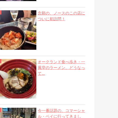
念願の、ノースのこの店に
ついに初訪問！
オークランド食べ歩き・一
風堂のラーメン、どうなっ
て...
今一番話題の、コマーシャ
ル・ベイに行ってきまし