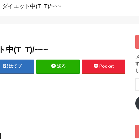
・ダイエット中(T_T)/~~~
(T_T)/~~~
はてブ
送る
Pocket