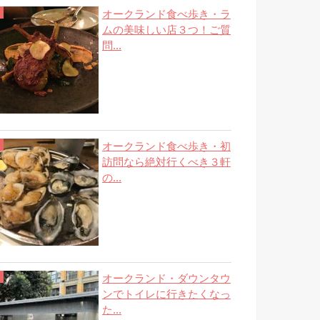
オークランド食べ歩き・ラ
ムの美味しい店３つ！ご質
問...
オークランド食べ歩き・初
訪問なら絶対行くべき３軒
の...
オークランド・ダウンタウ
ンでトイレに行きたくなっ
た...