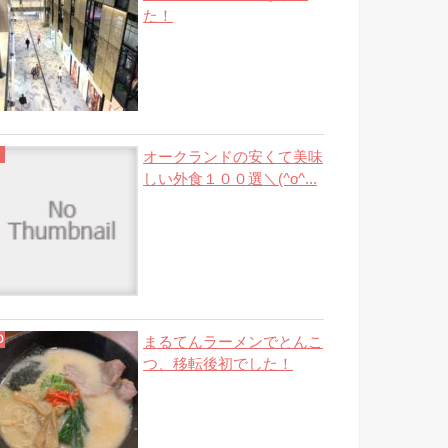
た！
オークランドの安くて美味
しい外食１００選＼(^o^...
まるてんラーメンでとんこ
つ、移転後初でした！