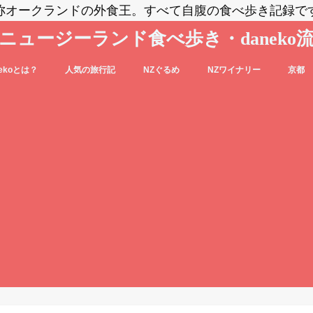
称オークランドの外食王。すべて自腹の食べ歩き記録で
ニュージーランド食べ歩き・daneko
nekoとは？
人気の旅行記
NZぐるめ
NZワイナリー
京都
コブログの登場人物をご紹介
nekoって毎日食べ歩いてるの？？
daneko、羽田空港でANAの格下ラウン
日本食
洋食系＆キウィフード
エスニック・各国料理
スイーツ・パン
カフェ
バー
セントラル・オタゴ
ホークス・ベイ
マルティンボロー
ワイパラ
ワイヘキ・オークランド
ジに案内される(@_@)もくじ♪