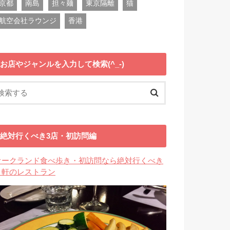
京都
南島
担々麺
東京隔離
猫
航空会社ラウンジ
香港
お店やジャンルを入力して検索(^_-)
絶対行くべき3店・初訪問編
オークランド食べ歩き・初訪問なら絶対行くべき
３軒のレストラン