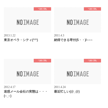
つれづれ
つれづれ
2013.1.22
2011.4.3
東京オペラ・シティ(^^)
納得できる寄付($・・)/~~~
つれづれ
つれづれ
2012.4.17
2011.4.24
迷惑メール会社の実態は・・・
最近忙しい(@_@)
(~_~)