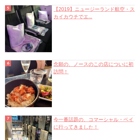
【2019】ニュージーランド航空・ス
カイカウチでエ...
念願の、ノースのこの店についに初
訪問！
今一番話題の、コマーシャル・ベイ
に行ってきました！