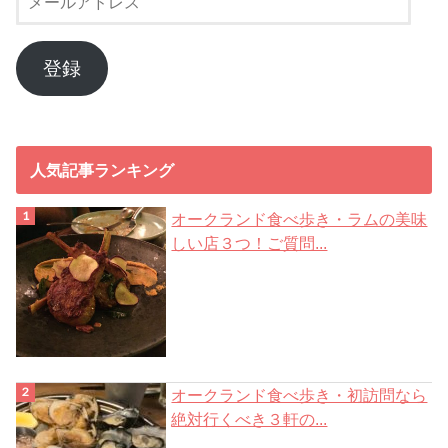
ー
ル
ア
登録
ド
レ
ス
人気記事ランキング
オークランド食べ歩き・ラムの美味
しい店３つ！ご質問...
オークランド食べ歩き・初訪問なら
絶対行くべき３軒の...