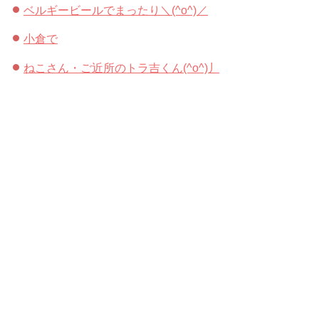
ベルギービールでまったり＼(^o^)／
小倉で
ねこさん・ご近所のトラ吉くん(^o^)丿