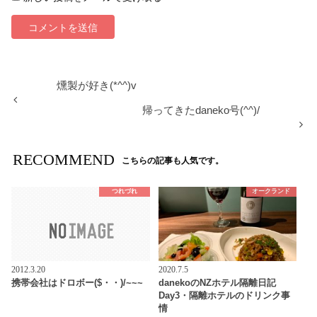
燻製が好き(*^^)v
帰ってきたdaneko号(^^)/
RECOMMEND
こちらの記事も人気です。
つれづれ
オークランド
2012.3.20
2020.7.5
携帯会社はドロボー($・・)/~~~
danekoのNZホテル隔離日記
Day3・隔離ホテルのドリンク事
情