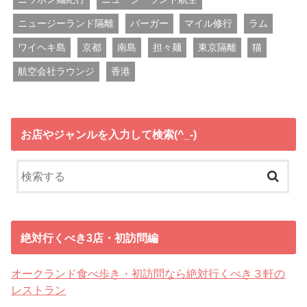
ニュージーランド隔離
バーガー
マイル修行
ラム
ワイヘキ島
京都
南島
担々麺
東京隔離
猫
航空会社ラウンジ
香港
お店やジャンルを入力して検索(^_-)
絶対行くべき3店・初訪問編
オークランド食べ歩き・初訪問なら絶対行くべき３軒の
レストラン