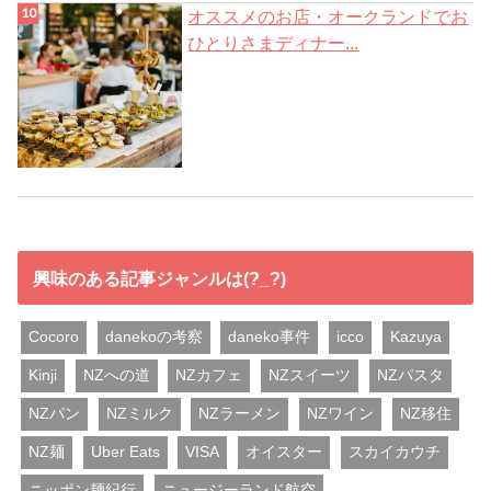
オススメのお店・オークランドでお
ひとりさまディナー...
興味のある記事ジャンルは(?_?)
Cocoro
danekoの考察
daneko事件
icco
Kazuya
Kinji
NZへの道
NZカフェ
NZスイーツ
NZパスタ
NZパン
NZミルク
NZラーメン
NZワイン
NZ移住
NZ麺
Uber Eats
VISA
オイスター
スカイカウチ
ニッポン麺紀行
ニュージーランド航空