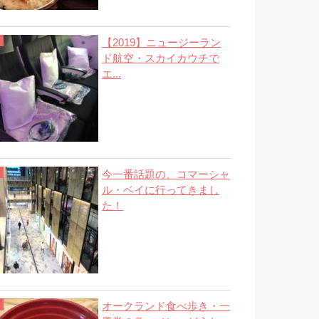
【2019】ニュージーラン
ド航空・スカイカウチで
エ...
今一番話題の、コマーシャ
ル・ベイに行ってきまし
た！
オークランド食べ歩き・一