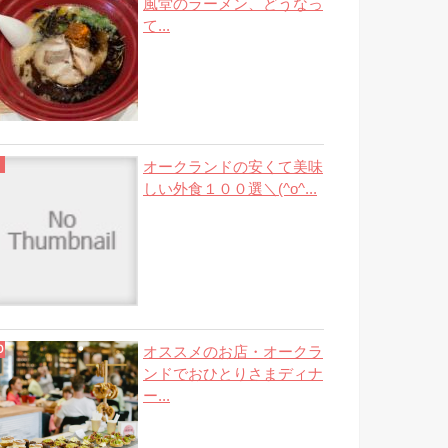
風堂のラーメン、どうなっ
て...
オークランドの安くて美味
しい外食１００選＼(^o^...
オススメのお店・オークラ
ンドでおひとりさまディナ
ー...