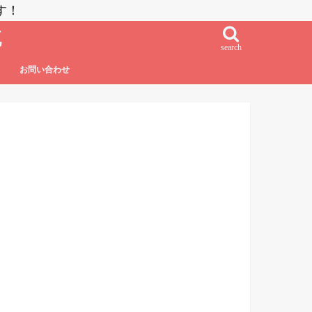
す！
流
search
お問い合わせ
鮨・刺し身・高級系
NZラーメン
居酒屋系
その他日本食
フレンチ・フレンチフュージョン
イタリアン・イタリアンフュージョン
エスニック系フュージョン
チャイニーズ
インド料理
ベトナム料理
タイ料理
中南米系
韓国料理