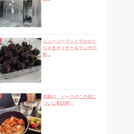
ニュージーランドでおひと
りさまディナー＆ランチの
処...
念願の、ノースのこの店に
ついに初訪問！