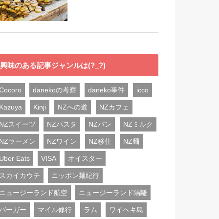
興味のある記事ジャンルは(?_?)
Cocoro
danekoの考察
daneko事件
icco
Kazuya
Kinji
NZへの道
NZカフェ
NZスイーツ
NZパスタ
NZパン
NZミルク
NZラーメン
NZワイン
NZ移住
NZ麺
Uber Eats
VISA
オイスター
スカイカウチ
ニッポン麺紀行
ニュージーランド航空
ニュージーランド隔離
バーガー
マイル修行
ラム
ワイヘキ島