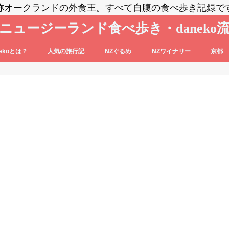
称オークランドの外食王。すべて自腹の食べ歩き記録で
ニュージーランド食べ歩き・daneko
nekoとは？
人気の旅行記
NZぐるめ
NZワイナリー
京都
コブログの登場人物をご紹介
nekoって毎日食べ歩いてるの？？
daneko、羽田空港でANAの格下ラウン
日本食
洋食系＆キウィフード
エスニック・各国料理
スイーツ・パン
カフェ
バー
セントラル・オタゴ
ホークス・ベイ
マルティンボロー
ワイパラ
ワイヘキ・オークランド
ジに案内される(@_@)もくじ♪