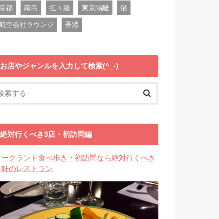
京都
南島
担々麺
東京隔離
猫
航空会社ラウンジ
香港
お店やジャンルを入力して検索(^_-)
絶対行くべき3店・初訪問編
オークランド食べ歩き・初訪問なら絶対行くべき
３軒のレストラン