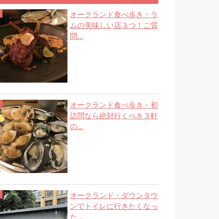
オークランド食べ歩き・ラ
ムの美味しい店３つ！ご質
問...
オークランド食べ歩き・初
訪問なら絶対行くべき３軒
の...
オークランド・ダウンタウ
ンでトイレに行きたくなっ
た...