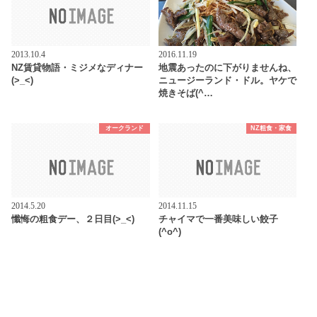
2013.10.4
2016.11.19
NZ賃貸物語・ミジメなディナー
地震あったのに下がりませんね、
(>_<)
ニュージーランド・ドル。ヤケで
焼きそば(^…
オークランド
NZ粗食・家食
2014.5.20
2014.11.15
懺悔の粗食デー、２日目(>_<)
チャイマで一番美味しい餃子
(^o^)