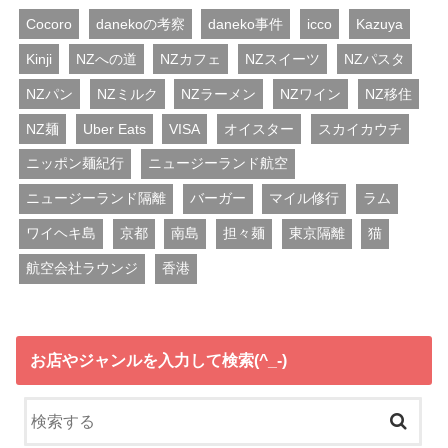
Cocoro
danekoの考察
daneko事件
icco
Kazuya
Kinji
NZへの道
NZカフェ
NZスイーツ
NZパスタ
NZパン
NZミルク
NZラーメン
NZワイン
NZ移住
NZ麺
Uber Eats
VISA
オイスター
スカイカウチ
ニッポン麺紀行
ニュージーランド航空
ニュージーランド隔離
バーガー
マイル修行
ラム
ワイヘキ島
京都
南島
担々麺
東京隔離
猫
航空会社ラウンジ
香港
お店やジャンルを入力して検索(^_-)