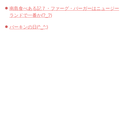
南島食べある記７・ファーグ・バーガーはニュージー
ランドで一番か(?_?)
バーキンの日(^_^;)