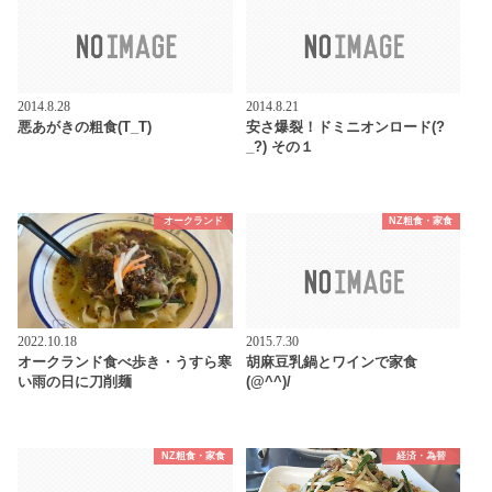
2014.8.28
2014.8.21
悪あがきの粗食(T_T)
安さ爆裂！ドミニオンロード(?
_?) その１
オークランド
NZ粗食・家食
2022.10.18
2015.7.30
オークランド食べ歩き・うすら寒
胡麻豆乳鍋とワインで家食
い雨の日に刀削麺
(@^^)/
NZ粗食・家食
経済・為替