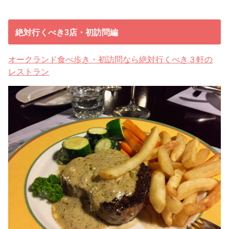
絶対行くべき3店・初訪問編
オークランド食べ歩き・初訪問なら絶対行くべき３軒の
レストラン