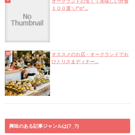
オークランドの安くて美味しい外食
１００選＼(^o^...
オススメのお店・オークランドでお
ひとりさまディナー...
興味のある記事ジャンルは(?_?)