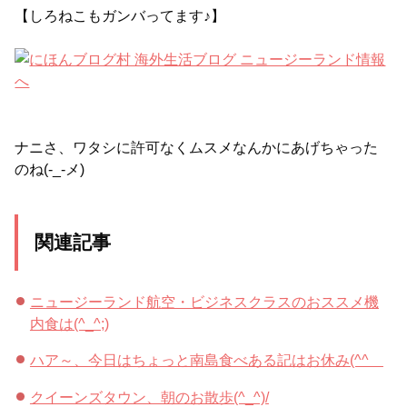
【しろねこもガンバってます♪】
ナニさ、ワタシに許可なくムスメなんかにあげちゃった
のね(-_-メ)
関連記事
ニュージーランド航空・ビジネスクラスのおススメ機
内食は(^_^;)
ハア～、今日はちょっと南島食べある記はお休み(^^ゞ
クイーンズタウン、朝のお散歩(^_^)/