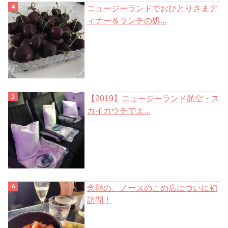
ニュージーランドでおひとりさまデ
ィナー＆ランチの処...
【2019】ニュージーランド航空・ス
カイカウチでエ...
念願の、ノースのこの店についに初
訪問！