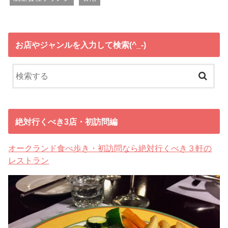
お店やジャンルを入力して検索(^_-)
絶対行くべき3店・初訪問編
オークランド食べ歩き・初訪問なら絶対行くべき３軒の
レストラン