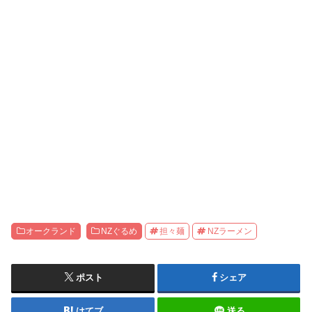
オークランド
NZぐるめ
担々麺
NZラーメン
ポスト
シェア
はてブ
送る