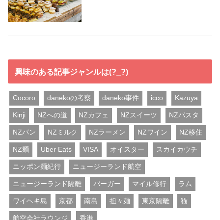
興味のある記事ジャンルは(?_?)
Cocoro
danekoの考察
daneko事件
icco
Kazuya
Kinji
NZへの道
NZカフェ
NZスイーツ
NZパスタ
NZパン
NZミルク
NZラーメン
NZワイン
NZ移住
NZ麺
Uber Eats
VISA
オイスター
スカイカウチ
ニッポン麺紀行
ニュージーランド航空
ニュージーランド隔離
バーガー
マイル修行
ラム
ワイヘキ島
京都
南島
担々麺
東京隔離
猫
航空会社ラウンジ
香港