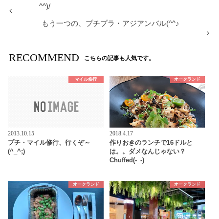
^^)/
もう一つの、プチプラ・アジアンバル(^^♪
RECOMMEND
こちらの記事も人気です。
マイル修行
オークランド
2013.10.15
2018.4.17
プチ・マイル修行、行くぞ～
作りおきのランチで16ドルと
(^_^;)
は。。ダメなんじゃない？
Chuffed(-_-)
オークランド
オークランド