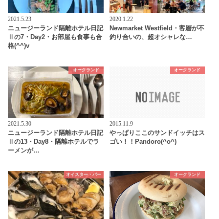
2021.5.23
2020.1.22
ニュージーランド隔離ホテル日記
Newmarket Westfield・客層が不
Ⅱの7・Day2・お部屋も食事も合
釣り合いの、超オシャレな…
格(^^)v
オークランド
オークランド
2021.5.30
2015.11.9
ニュージーランド隔離ホテル日記
やっぱりここのサンドイッチはス
Ⅱの13・Day8・隔離ホテルでラ
ゴい！！Pandoro(^o^)
ーメンが…
オイスター・バー
オークランド