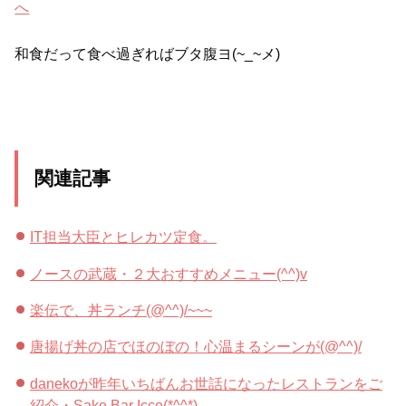
和食だって食べ過ぎればブタ腹ヨ(~_~メ)
関連記事
IT担当大臣とヒレカツ定食。
ノースの武蔵・２大おすすめメニュー(^^)v
楽伝で、丼ランチ(@^^)/~~~
唐揚げ丼の店でほのぼの！心温まるシーンが(@^^)/
danekoが昨年いちばんお世話になったレストランをご
紹介・Sake Bar Icco(*^^*)