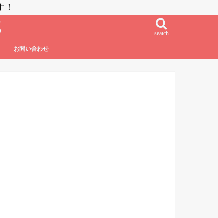
す！
流
search
お問い合わせ
鮨・刺し身・高級系
NZラーメン
居酒屋系
その他日本食
フレンチ・フレンチフュージョン
イタリアン・イタリアンフュージョン
エスニック系フュージョン
チャイニーズ
インド料理
ベトナム料理
タイ料理
中南米系
韓国料理