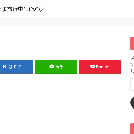
ま旅行中＼(^o^)／
はてブ
送る
Pocket