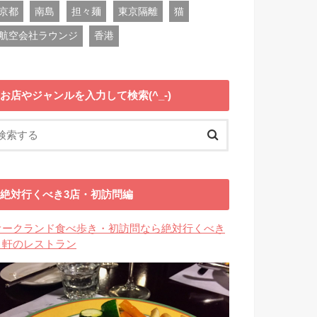
京都
南島
担々麺
東京隔離
猫
航空会社ラウンジ
香港
お店やジャンルを入力して検索(^_-)
絶対行くべき3店・初訪問編
オークランド食べ歩き・初訪問なら絶対行くべき
３軒のレストラン