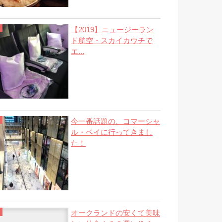
【2019】ニュージーラン
ド航空・スカイカウチで
エ...
今一番話題の、コマーシャ
ル・ベイに行ってきまし
た！
オークランドの安くて美味