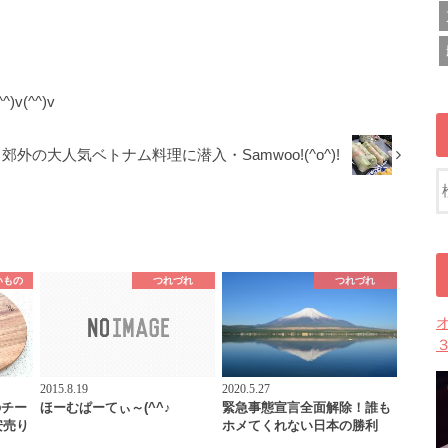
v(^^)v
郊外の大人気ベトナム料理に潜入・Samwoo!(^o^)!
いもの
つれづれ
つれづれ
2015.8.19
2020.5.27
のチー
ほーむぱーてぃ～(^^♪
緊急事態宣言全面解除！誰も
安売り
ホメてくれない日本の勝利