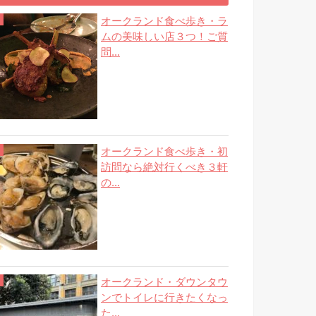
オークランド食べ歩き・ラ
ムの美味しい店３つ！ご質
問...
オークランド食べ歩き・初
訪問なら絶対行くべき３軒
の...
オークランド・ダウンタウ
ンでトイレに行きたくなっ
た...