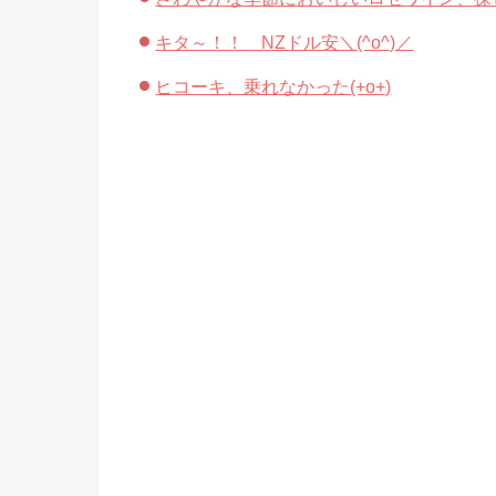
キタ～！！ NZドル安＼(^o^)／
ヒコーキ、乗れなかった(+o+)