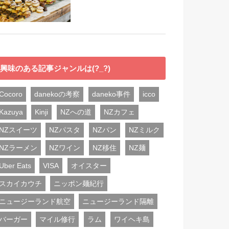
興味のある記事ジャンルは(?_?)
Cocoro
danekoの考察
daneko事件
icco
Kazuya
Kinji
NZへの道
NZカフェ
NZスイーツ
NZパスタ
NZパン
NZミルク
NZラーメン
NZワイン
NZ移住
NZ麺
Uber Eats
VISA
オイスター
スカイカウチ
ニッポン麺紀行
ニュージーランド航空
ニュージーランド隔離
バーガー
マイル修行
ラム
ワイヘキ島