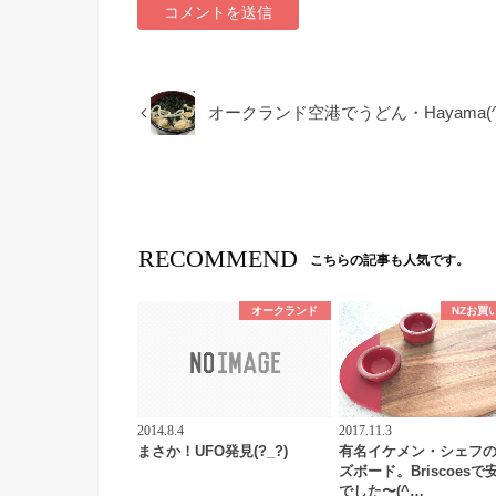
オークランド空港でうどん・Hayama(^^)
RECOMMEND
こちらの記事も人気です。
オークランド
NZお買
2014.8.4
2017.11.3
まさか！UFO発見(?_?)
有名イケメン・シェフ
ズボード。Briscoesで
でした〜(^…