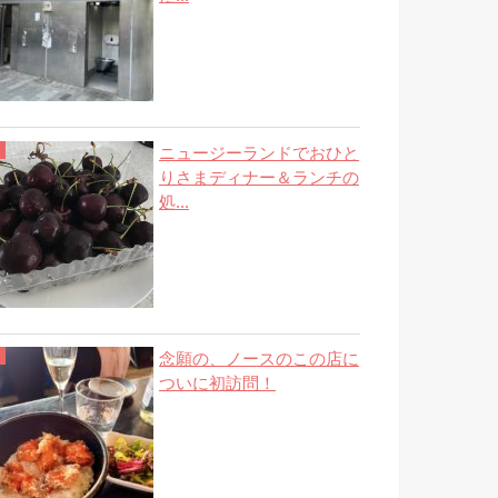
ニュージーランドでおひと
りさまディナー＆ランチの
処...
念願の、ノースのこの店に
ついに初訪問！