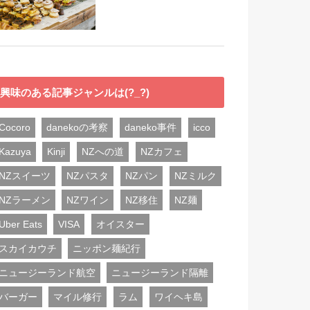
興味のある記事ジャンルは(?_?)
Cocoro
danekoの考察
daneko事件
icco
Kazuya
Kinji
NZへの道
NZカフェ
NZスイーツ
NZパスタ
NZパン
NZミルク
NZラーメン
NZワイン
NZ移住
NZ麺
Uber Eats
VISA
オイスター
スカイカウチ
ニッポン麺紀行
ニュージーランド航空
ニュージーランド隔離
バーガー
マイル修行
ラム
ワイヘキ島