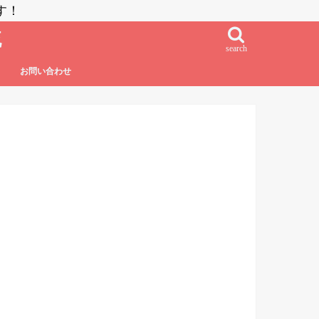
す！
流
search
お問い合わせ
鮨・刺し身・高級系
NZラーメン
居酒屋系
その他日本食
フレンチ・フレンチフュージョン
イタリアン・イタリアンフュージョン
エスニック系フュージョン
チャイニーズ
インド料理
ベトナム料理
タイ料理
中南米系
韓国料理