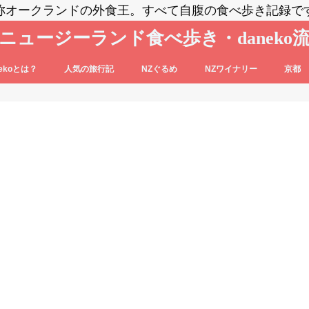
称オークランドの外食王。すべて自腹の食べ歩き記録で
ニュージーランド食べ歩き・daneko
nekoとは？
人気の旅行記
NZぐるめ
NZワイナリー
京都
コブログの登場人物をご紹介
nekoって毎日食べ歩いてるの？？
daneko、羽田空港でANAの格下ラウン
日本食
洋食系＆キウィフード
エスニック・各国料理
スイーツ・パン
カフェ
バー
セントラル・オタゴ
ホークス・ベイ
マルティンボロー
ワイパラ
ワイヘキ・オークランド
ジに案内される(@_@)もくじ♪