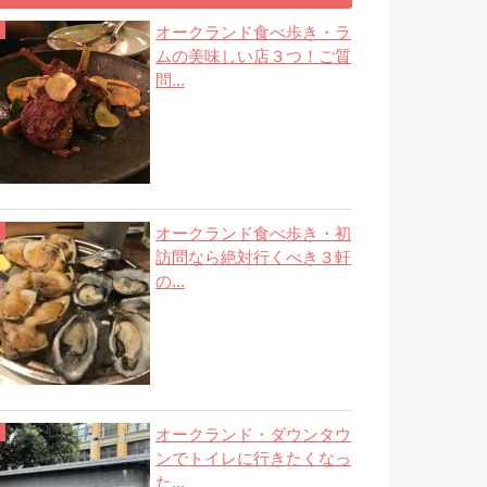
オークランド食べ歩き・ラ
ムの美味しい店３つ！ご質
問...
オークランド食べ歩き・初
訪問なら絶対行くべき３軒
の...
オークランド・ダウンタウ
ンでトイレに行きたくなっ
た...