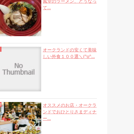
風堂のラーメン、どうなっ
て...
オークランドの安くて美味
しい外食１００選＼(^o^...
オススメのお店・オークラ
ンドでおひとりさまディナ
ー...