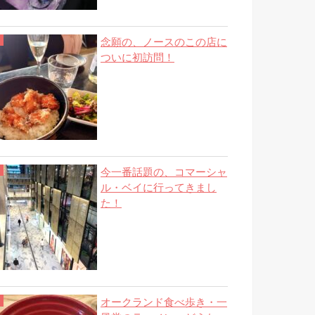
念願の、ノースのこの店に
ついに初訪問！
今一番話題の、コマーシャ
ル・ベイに行ってきまし
た！
オークランド食べ歩き・一