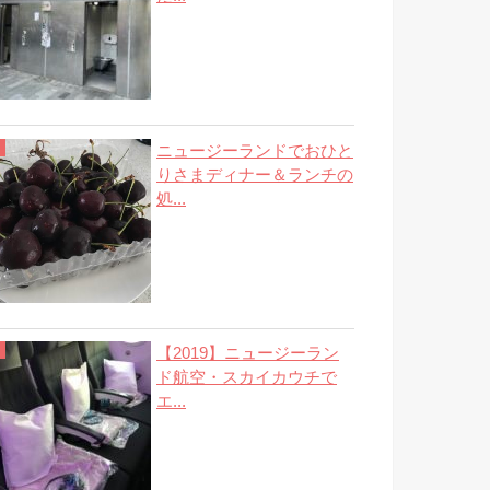
ニュージーランドでおひと
りさまディナー＆ランチの
処...
【2019】ニュージーラン
ド航空・スカイカウチで
エ...