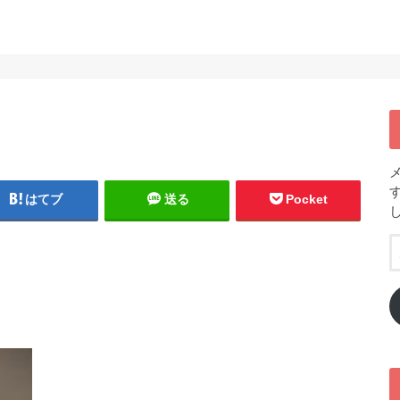
！
はてブ
送る
Pocket