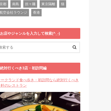
京都
南島
担々麺
東京隔離
猫
航空会社ラウンジ
香港
お店やジャンルを入力して検索(^_-)
絶対行くべき3店・初訪問編
オークランド食べ歩き・初訪問なら絶対行くべき
３軒のレストラン