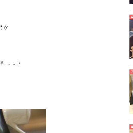
うか
率。。。）