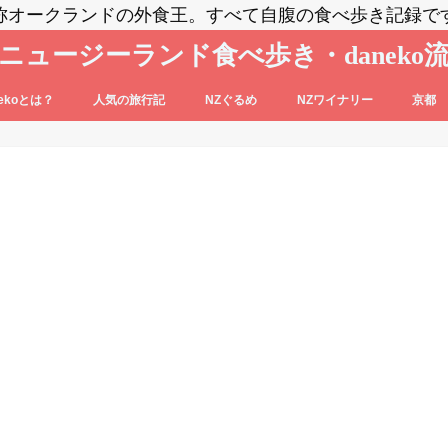
称オークランドの外食王。すべて自腹の食べ歩き記録で
ニュージーランド食べ歩き・daneko
nekoとは？
人気の旅行記
NZぐるめ
NZワイナリー
京都
コブログの登場人物をご紹介
nekoって毎日食べ歩いてるの？？
daneko、羽田空港でANAの格下ラウン
日本食
洋食系＆キウィフード
エスニック・各国料理
スイーツ・パン
カフェ
バー
セントラル・オタゴ
ホークス・ベイ
マルティンボロー
ワイパラ
ワイヘキ・オークランド
ジに案内される(@_@)もくじ♪