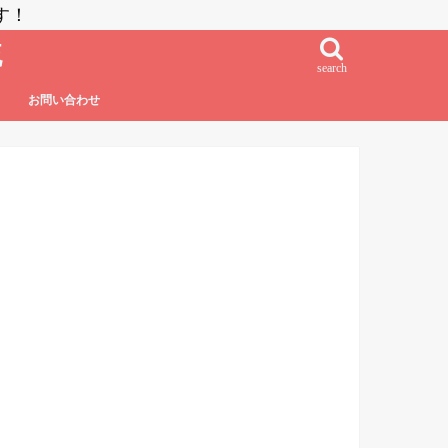
す！
流
search
お問い合わせ
鮨・刺し身・高級系
NZラーメン
居酒屋系
その他日本食
フレンチ・フレンチフュージョン
イタリアン・イタリアンフュージョン
エスニック系フュージョン
チャイニーズ
インド料理
ベトナム料理
タイ料理
中南米系
韓国料理