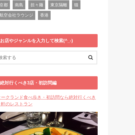
京都
南島
担々麺
東京隔離
猫
航空会社ラウンジ
香港
お店やジャンルを入力して検索(^_-)
絶対行くべき3店・初訪問編
オークランド食べ歩き・初訪問なら絶対行くべき
３軒のレストラン