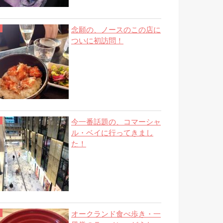
念願の、ノースのこの店に
ついに初訪問！
今一番話題の、コマーシャ
ル・ベイに行ってきまし
た！
オークランド食べ歩き・一