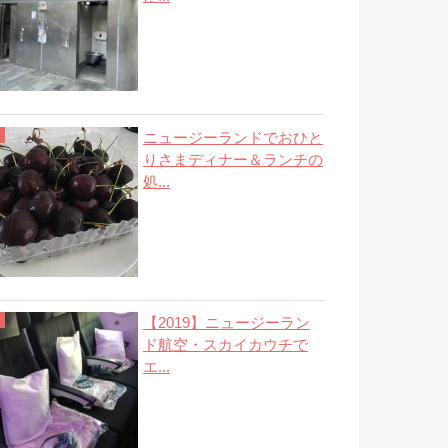
ニュージーランドでおひと
りさまディナー＆ランチの
処...
【2019】ニュージーラン
ド航空・スカイカウチで
エ...