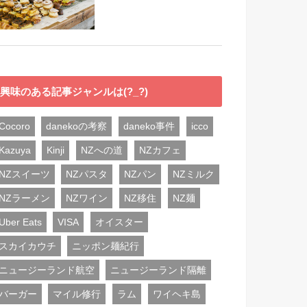
興味のある記事ジャンルは(?_?)
Cocoro
danekoの考察
daneko事件
icco
Kazuya
Kinji
NZへの道
NZカフェ
NZスイーツ
NZパスタ
NZパン
NZミルク
NZラーメン
NZワイン
NZ移住
NZ麺
Uber Eats
VISA
オイスター
スカイカウチ
ニッポン麺紀行
ニュージーランド航空
ニュージーランド隔離
バーガー
マイル修行
ラム
ワイヘキ島