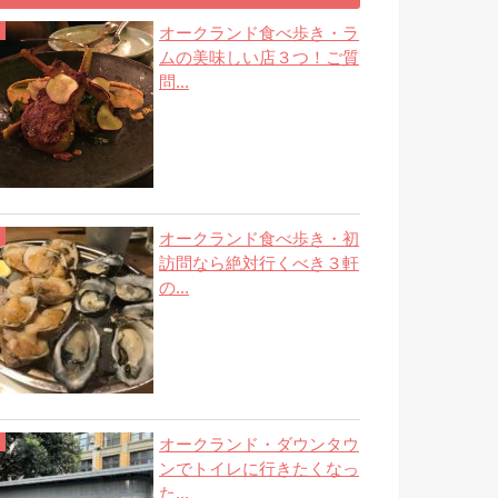
オークランド食べ歩き・ラ
ムの美味しい店３つ！ご質
問...
オークランド食べ歩き・初
訪問なら絶対行くべき３軒
の...
オークランド・ダウンタウ
ンでトイレに行きたくなっ
た...