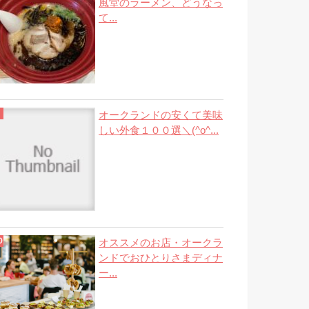
風堂のラーメン、どうなっ
て...
オークランドの安くて美味
しい外食１００選＼(^o^...
オススメのお店・オークラ
ンドでおひとりさまディナ
ー...