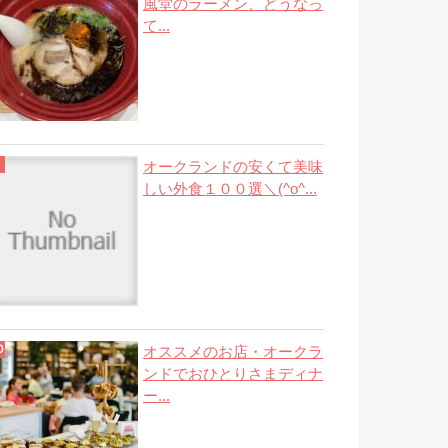
風堂のラーメン、どうなっ
て...
オークランドの安くて美味
しい外食１００選＼(^o^...
オススメのお店・オークラ
ンドでおひとりさまディナ
ー...