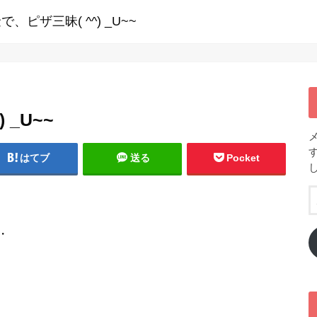
、ピザ三昧( ^^) _U~~
_U~~
はてブ
送る
Pocket
・