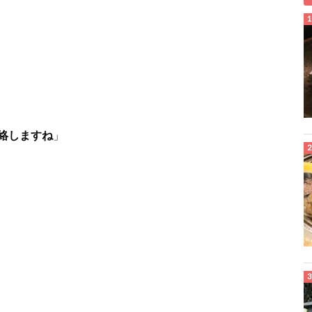
絡しますね
」