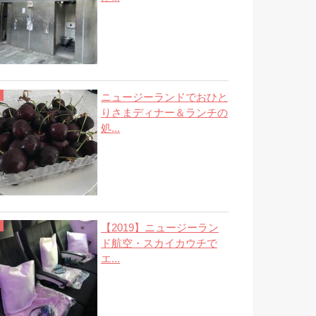
ニュージーランドでおひと
りさまディナー＆ランチの
処...
【2019】ニュージーラン
ド航空・スカイカウチで
エ...