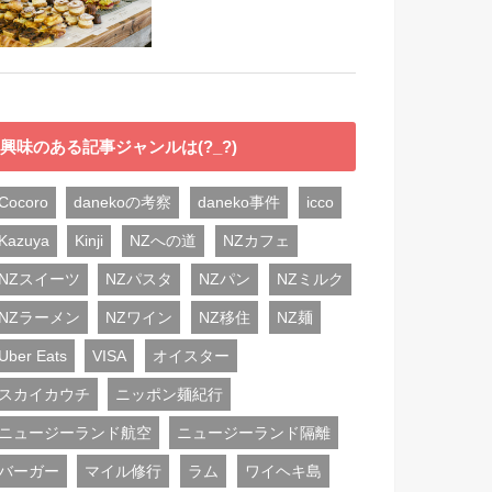
興味のある記事ジャンルは(?_?)
Cocoro
danekoの考察
daneko事件
icco
Kazuya
Kinji
NZへの道
NZカフェ
NZスイーツ
NZパスタ
NZパン
NZミルク
NZラーメン
NZワイン
NZ移住
NZ麺
Uber Eats
VISA
オイスター
スカイカウチ
ニッポン麺紀行
ニュージーランド航空
ニュージーランド隔離
バーガー
マイル修行
ラム
ワイヘキ島