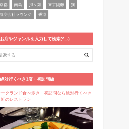
京都
南島
担々麺
東京隔離
猫
航空会社ラウンジ
香港
お店やジャンルを入力して検索(^_-)
絶対行くべき3店・初訪問編
オークランド食べ歩き・初訪問なら絶対行くべき
３軒のレストラン