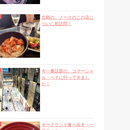
念願の、ノースのこの店に
ついに初訪問！
今一番話題の、コマーシャ
ル・ベイに行ってきまし
た！
オークランド食べ歩き・一