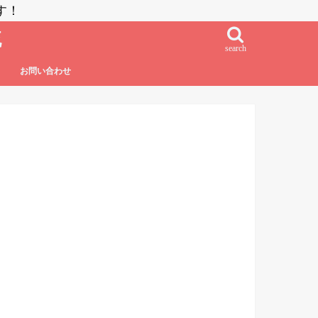
す！
流
search
お問い合わせ
鮨・刺し身・高級系
NZラーメン
居酒屋系
その他日本食
フレンチ・フレンチフュージョン
イタリアン・イタリアンフュージョン
エスニック系フュージョン
チャイニーズ
インド料理
ベトナム料理
タイ料理
中南米系
韓国料理