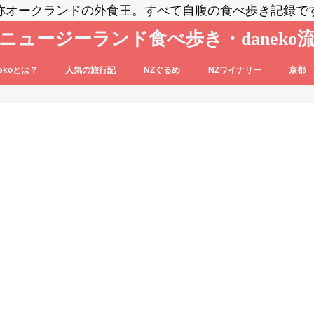
称オークランドの外食王。すべて自腹の食べ歩き記録で
ニュージーランド食べ歩き・daneko
nekoとは？
人気の旅行記
NZぐるめ
NZワイナリー
京都
コブログの登場人物をご紹介
nekoって毎日食べ歩いてるの？？
daneko、羽田空港でANAの格下ラウン
日本食
洋食系＆キウィフード
エスニック・各国料理
スイーツ・パン
カフェ
バー
セントラル・オタゴ
ホークス・ベイ
マルティンボロー
ワイパラ
ワイヘキ・オークランド
ジに案内される(@_@)もくじ♪