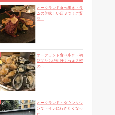
オークランド食べ歩き・ラ
ムの美味しい店３つ！ご質
問...
オークランド食べ歩き・初
訪問なら絶対行くべき３軒
の...
オークランド・ダウンタウ
ンでトイレに行きたくなっ
た...