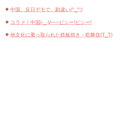
中国、反日デモで、勘違い(^_^;)
コラァ！中国(-_-)/~~~ピシー!ピシー!
他文化に乗っ取られた鉄板焼き・歌舞伎(T_T)