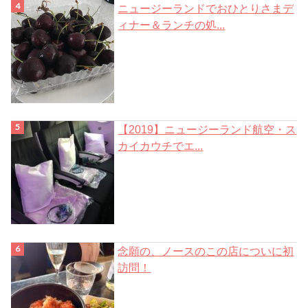
ニュージーランドでおひとりさまデ
ィナー＆ランチの処...
【2019】ニュージーランド航空・ス
カイカウチでエ...
念願の、ノースのこの店についに初
訪問！