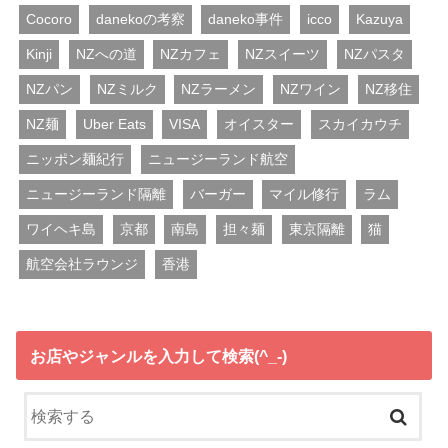
Cocoro
danekoの考察
daneko事件
icco
Kazuya
Kinji
NZへの道
NZカフェ
NZスイーツ
NZパスタ
NZパン
NZミルク
NZラーメン
NZワイン
NZ移住
NZ麺
Uber Eats
VISA
オイスター
スカイカウチ
ニッポン麺紀行
ニュージーランド航空
ニュージーランド隔離
バーガー
マイル修行
ラム
ワイヘキ島
京都
南島
担々麺
東京隔離
猫
航空会社ラウンジ
香港
お店やジャンルを入力して検索(^_-)