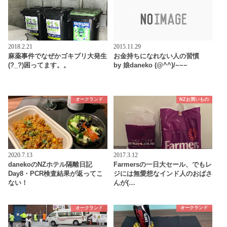
2018.2.21
2015.11.29
麻薬事件でなぜかゴキブリ大発生
お金持ちになれない人の習慣
(?_?)困ってます。。
by 娘daneko (@^^)/~~~
オークランド
NZお買いもの
2020.7.13
2017.3.12
danekoのNZホテル隔離日記
Farmersの一日大セール、でもレ
Day8・PCR検査結果が返ってこ
ジには無愛想なインド人のおばさ
ない！
んが(…
オークランド
オークランド