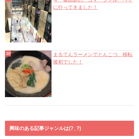
に行ってきました！
まるてんラーメンでとんこつ、移転
後初でした！
興味のある記事ジャンルは(?_?)