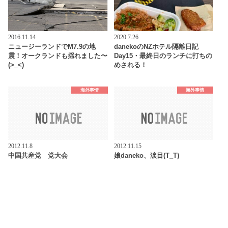
2016.11.14
2020.7.26
ニュージーランドでM7.9の地
danekoのNZホテル隔離日記
震！オークランドも揺れました〜
Day15・最終日のランチに打ちの
(>_<)
めされる！
海外事情
海外事情
2012.11.8
2012.11.15
中国共産党 党大会
娘daneko、涙目(T_T)